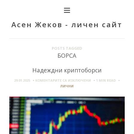
Асен Жеков - личен сайт
POSTS TAGGED
БОРСА
Надеждни криптоборси
ЗА
29.01.2025
КОМЕНТАРИТЕ СА ИЗКЛЮЧЕНИ
1 MIN
READ
НАДЕЖДНИ
ЛИЧНИ
КРИПТОБОРСИ