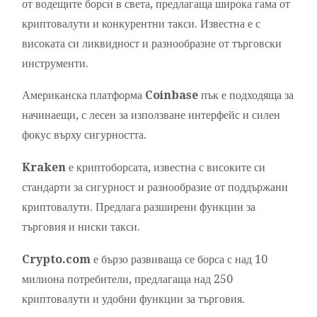
от водещите борси в света, предлагаща широка гама от
криптовалути и конкурентни такси. Известна е с
високата си ликвидност и разнообразие от търговски
инструменти.
Американска платформа
Coinbase
пък е подходяща за
начинаещи, с лесен за използване интерфейс и силен
фокус върху сигурността.
Kraken
е криптоборсата, известна с високите си
стандарти за сигурност и разнообразие от поддържани
криптовалути. Предлага разширени функции за
търговия и ниски такси.
Crypto.com
е бързо развиваща се борса с над 10
милиона потребители, предлагаща над 250
криптовалути и удобни функции за търговия.