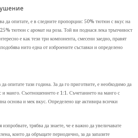
кушение
ва да опитате, е в следните пропорции: 50% тютюн с вкус на
25% тютюн с аромат на роза. Той ви поднася лека тръпчивост
тересно е как тези три компонента, смесени заедно, правят
подобява нито една от изброените съставки и определено
 да опитате тази година. За да го приготвите, е необходимо да
с и манго. Съотношението е 1:1. Съчетанието на манго с
илна основа и мек вкус. Определено ще активира всички
 изпробвате, трябва да знаете, че е важно да увеличавате
лена, които да обръщате периодично, за да запазите