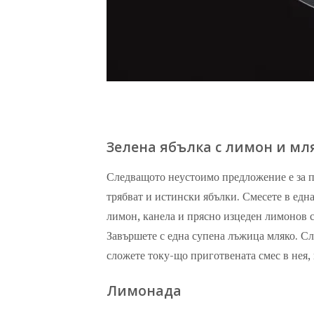
Зелена ябълка с лимон и мл
Следващото неустоимо предложение е за по
трябват и истински ябълки. Смесете в една
лимон, канела и прясно изцеден лимонов с
Завършете с една супена лъжица мляко. Сле
сложете току-що приготвената смес в нея, 
Лимонада