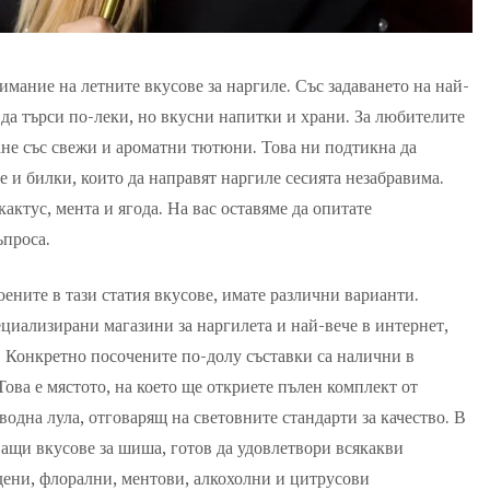
имание на летните вкусове за наргиле. Със задаването на най-
 да търси по-леки, но вкусни напитки и храни. За любителите
ане със свежи и ароматни тютюни. Това ни подтикна да
 и билки, които да направят наргиле сесията незабравима.
актус, мента и ягода. На вас оставяме да опитате
ъпроса.
роените в тази статия вкусове, имате различни варианти.
циализирани магазини за наргилета и най-вече в интернет,
. Конкретно посочените по-долу съставки са налични в
 Това е мястото, на което ще откриете пълен комплект от
водна лула, отговарящ на световните стандарти за качество. В
ващи вкусове за шиша, готов да удовлетвори всякакви
дени, флорални, ментови, алкохолни и цитрусови