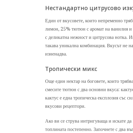
Нестандартно цитрусово из
Един от вкусовете, които непременно тряб
лимон, 25% тютюн с аромат на ванилия и 
с деликатна нежност и цитрусова нотка. Ин
такава уникална комбинация. Вкусът не на
изненадва.
Тропически микс
Още един нектар на боговете, които трябва
смесите тютюн с два основни вкуса: какту
кактус е една тропическа експлозия със с
вкусови рецептори.
Ако ви се струва интригуваща и искате да я
топлината постепенно. Започнете с два въг