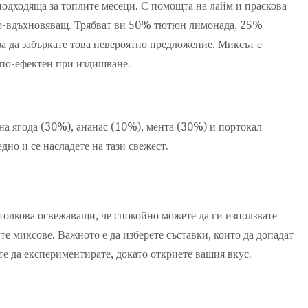
подходяща за топлите месеци. С помощта на лайм и праскова
 по-вдъхновяващ. Трябват ви 50% тютюн лимонада, 25%
а да забъркате това невероятно предложение. Миксът е
 по-ефектен при издишване.
на ягода (30%), ананас (10%), мента (30%) и портокал
дно и се насладете на тази свежест.
 толкова освежаващи, че спокойно можете да ги използвате
те миксове. Важното е да изберете съставки, които да допадат
те да експериментирате, докато откриете вашия вкус.