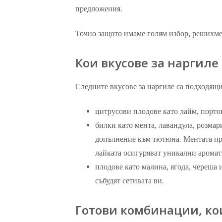
предложения.
Точно защото имаме голям избор, решихме 
Кои вкусове за наргиле
Следните вкусове за наргиле са подходящи
цитрусови плодове като лайм, порто
билки като мента, лавандула, розмар
допълнение към тютюна. Ментата при
лайката осигуряват уникални аромат
плодове като малина, ягода, череша и
събудят сетивата ви.
Готови комбинации, кои