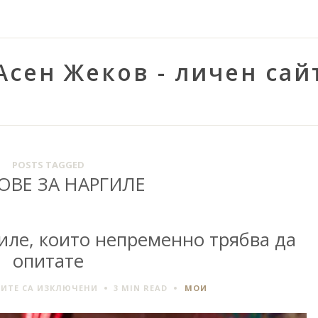
Асен Жеков - личен сай
POSTS TAGGED
ОВЕ ЗА НАРГИЛЕ
гиле, които непременно трябва да
опитате
ЗА
ИТЕ СА ИЗКЛЮЧЕНИ
3 MIN
READ
МОИ
СВЕЖИ
ВКУСОВЕ