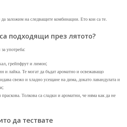
да заложим на следващите комбинации. Ето кои са те.
 са подходящи през лятото?
 за употреба:
кал, грейпфрут и лимон;
ин и лайка. Те могат да бъдат ароматно и освежаващо
дава свежо и хладно усещане на дима, докато лавандулата и
и;
 праскова. Толкова са сладки и ароматни, че няма как да не
то да тествате