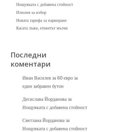
Нощувката с добавена стойност
Илюзия за избор
Новата тарифа за паркиране
Касата лъже, етикетът мълчи
Последни
коментари
Иван Василев
за
60 евро за
един забравен бутон
Десислава Йорданова
за
Нощувката с добавена стойност
Светлана Йорданова
за
Нощувката с добавена стойност