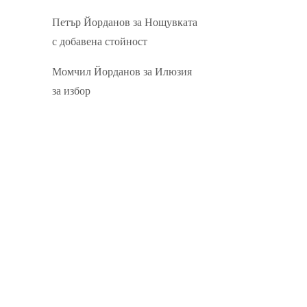
Петър Йорданов
за
Нощувката
с добавена стойност
Момчил Йорданов
за
Илюзия
за избор