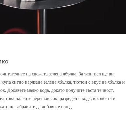
яко
читателите на свежата зелена ябълка. За тази цел ще ви
 купа ситно нарязана зелена ябълка, тютюн с вкус на ябълка и
ок. Добавете малко вода, докато получите гъста течност.
д това налейте черешов сок, разреден с вода, в колбата и
като не забравите да добавите и лед.