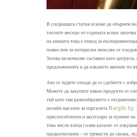
В следващата статия искаме да обърнем вн
топлите месеци от годината всеки започва
на шишата това е повод за експериментир
помислим за интересни миксове от плодове
Затова включихме съставки като цитруси, к
предложенията и да изкажете мнение по в
Ако се чудите откъде да се сдобиете с изб
Можете да закупите някои продукти от спе
тъй като там разнообразието е несравнимо
онлайн магазин за наргилета
Nargile.bg
.
приспособления и аксесоари за пушене на 
това число влиза голям каталог от изкуша
предпочитания – от тревисти до свежи, ле