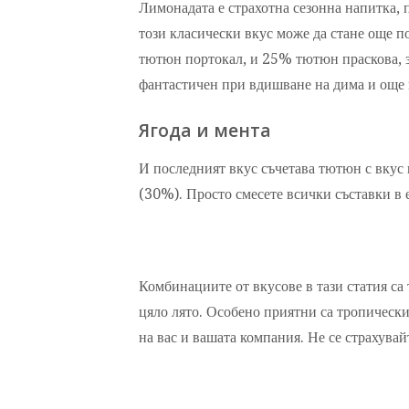
Лимонадата е страхотна сезонна напитка, 
този класически вкус може да стане още
тютюн портокал, и 25% тютюн праскова, з
фантастичен при вдишване на дима и още
Ягода и мента
И последният вкус съчетава тютюн с вкус 
(30%). Просто смесете всички съставки в е
Комбинациите от вкусове в тази статия са
цяло лято. Особено приятни са тропически
на вас и вашата компания. Не се страхувай