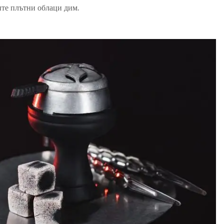
ите плътни облаци дим.