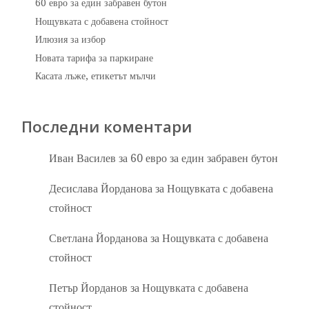
60 евро за един забравен бутон
Нощувката с добавена стойност
Илюзия за избор
Новата тарифа за паркиране
Касата лъже, етикетът мълчи
Последни коментари
Иван Василев
за
60 евро за един забравен бутон
Десислава Йорданова
за
Нощувката с добавена
стойност
Светлана Йорданова
за
Нощувката с добавена
стойност
Петър Йорданов
за
Нощувката с добавена
стойност