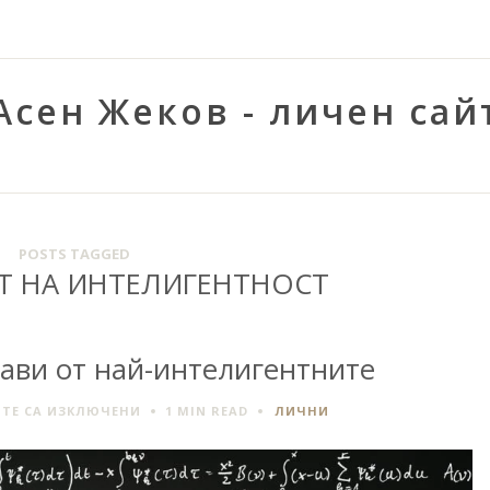
Асен Жеков - личен сай
POSTS TAGGED
Т НА ИНТЕЛИГЕНТНОСТ
рави от най-интелигентните
ЗА
ТЕ СА ИЗКЛЮЧЕНИ
1 MIN
READ
ЛИЧНИ
IQ
НАД
130