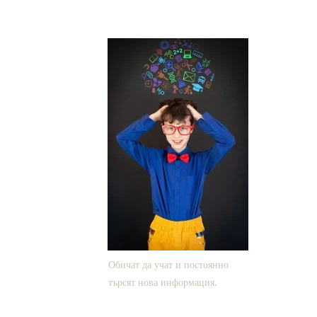
Обичат да учат и постоянно
търсят нова информация.