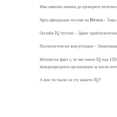
Има няколко начина да проверите интелиг
Чрез официални тестове на Mensa – Това е
Онлайн IQ тестове – Дават приблизителна
Психологически консултации – Лицензиран
Интересен факт е, че ако имате IQ над 130
международната организация за висок инт
А вие тествали ли сте вашето IQ?