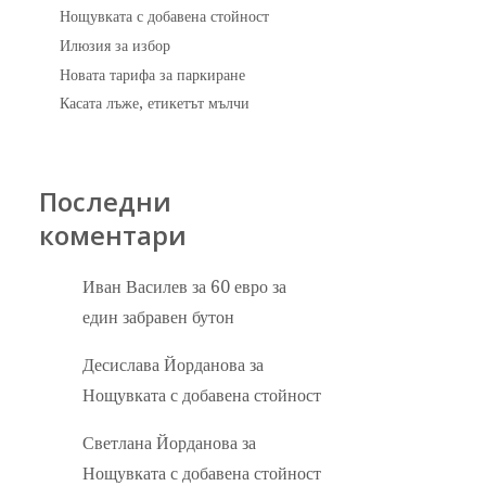
Нощувката с добавена стойност
Илюзия за избор
Новата тарифа за паркиране
Касата лъже, етикетът мълчи
Последни
коментари
Иван Василев
за
60 евро за
един забравен бутон
Десислава Йорданова
за
Нощувката с добавена стойност
Светлана Йорданова
за
Нощувката с добавена стойност