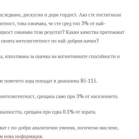
зследване, дискусии и дори гордост. Ако сте постигнали
нтност, това означава, че сте сред топ 3% от най-
ъщност означава този резултат? Какви качества притежават
ат своята интелигентност по най-добрия начин?
а, използвана за оценка на когнитивните способности и
че повечето хора попадат в диапазона 85-115.
а интелигентност, срещана само при 3% от населението.
ниалността, срещана при едва 0.1% от хората.
ват с по-добри аналитични умения, логическо мислене,
ъм нова информация.