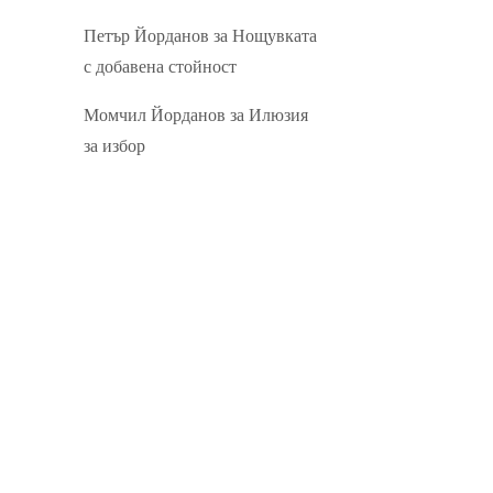
Петър Йорданов
за
Нощувката
с добавена стойност
Момчил Йорданов
за
Илюзия
за избор