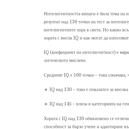
Интелигентността винаги е била тема на и
резултат над 130 точки на тест за интелиге
интелигентните хора в света. Но какво вс
хората с висок IQ и как могат да използв
IQ (коефициент на интелигентност) е мярк
логическото мислене.
Средният IQ е 100 точки – това означава, 
🔹 IQ над 130 – това е показател за висок
🔹 IQ над 145 – влиза в категорията на ге
Хората с IQ над 130 обикновено се отлича
способност за бързо учене и адаптиране к