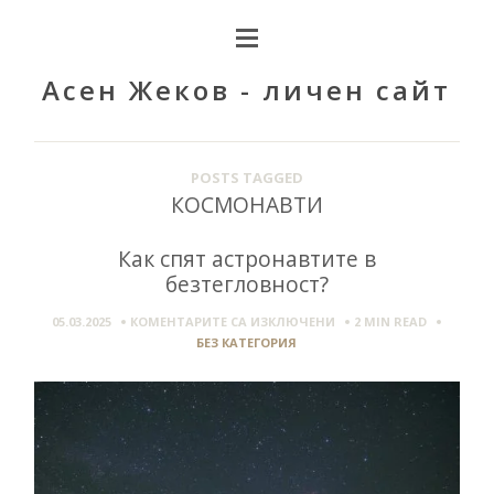
Асен Жеков - личен сайт
POSTS TAGGED
КОСМОНАВТИ
Как спят астронавтите в
безтегловност?
ЗА
05.03.2025
КОМЕНТАРИТЕ СА ИЗКЛЮЧЕНИ
2 MIN
READ
КАК
БЕЗ КАТЕГОРИЯ
СПЯТ
АСТРОНАВТИТЕ
В
БЕЗТЕГЛОВНОСТ?