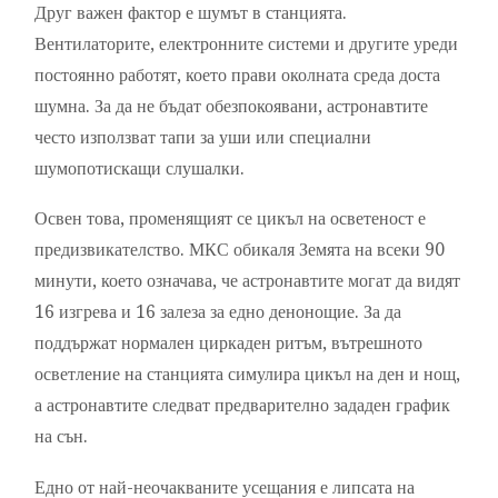
Друг важен фактор е шумът в станцията.
Вентилаторите, електронните системи и другите уреди
постоянно работят, което прави околната среда доста
шумна. За да не бъдат обезпокоявани, астронавтите
често използват тапи за уши или специални
шумопотискащи слушалки.
Освен това, променящият се цикъл на осветеност е
предизвикателство. МКС обикаля Земята на всеки 90
минути, което означава, че астронавтите могат да видят
16 изгрева и 16 залеза за едно денонощие. За да
поддържат нормален циркаден ритъм, вътрешното
осветление на станцията симулира цикъл на ден и нощ,
а астронавтите следват предварително зададен график
на сън.
Едно от най-неочакваните усещания е липсата на