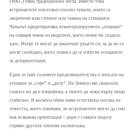
(МКС) няма традиционни легла. Вместо това
астронавтите използват спални чували, които са
закрепени към стените или тавана на станцията.
Чувалът предотвратява неконтролируемото „плаване“
на спящия човек из модулите, което иначе би създало
хаос. Вътре те могат да закопчаят ръцете си, за да не се
носят свободно, което помага да се избегне усещането
за дезориентация.
Един от най-големите предизвикателства е липсата на
усещане за „горе“ и „долу“. На Земята сме свикнали
главата ни да е изправена, а тялото да лежи върху нещо
стабилно. В космоса обаче няма естествена посока на
тежестта, което означава, че астронавтите могат да спят
във всякаква ориентация – дори с главата надолу
спрямо другите членове на екипажа.