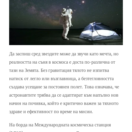
Да заспиш сред звездите може да звучи като мечта, но
реалността на съня в космоса е доста по-различна от
тази на Земята. Без гравитация тялото не изпитва
натиск от легло или възглавница, а безтегловността
създава усещане за постоянен полет. Това означава, че
астронавтите трябва да се адаптират към напълно нов
начин на почивка, който е критично важен за тяхното
здраве и ефективност по време на мисии.
На борда на Международната космическа станция