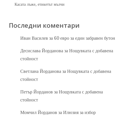
Касата лъже, етикетът мълчи
Последни коментари
Иван Василев
за
60 евро за един забравен бутон
Десислава Йорданова
за
Нощувката с добавена
стойност
Светлана Йорданова
за
Нощувката с добавена
стойност
Петър Йорданов
за
Нощувката с добавена
стойност
Момчил Йорданов
за
Илюзия за избор