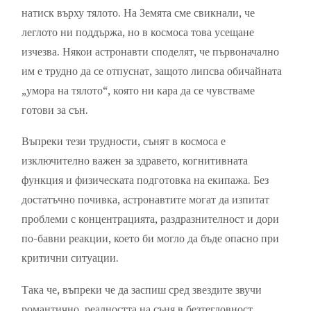
натиск върху тялото. На Земята сме свикнали, че
леглото ни поддържа, но в космоса това усещане
изчезва. Някои астронавти споделят, че първоначално
им е трудно да се отпуснат, защото липсва обичайната
„умора на тялото“, която ни кара да се чувстваме
готови за сън.
Въпреки тези трудности, сънят в космоса е
изключително важен за здравето, когнитивната
функция и физическата подготовка на екипажа. Без
достатъчно почивка, астронавтите могат да изпитат
проблеми с концентрацията, раздразнителност и дори
по-бавни реакции, което би могло да бъде опасно при
критични ситуации.
Така че, въпреки че да заспиш сред звездите звучи
романтично, реалността на съня в безтегловност