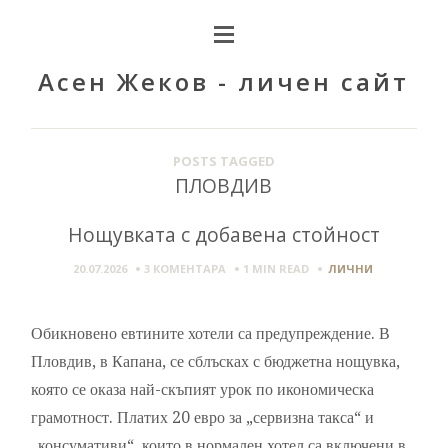
Асен Жеков - личен сайт
POSTS TAGGED
ПЛОВДИВ
Нощувката с добавена стойност
20.07.2026
3 КОМЕНТАРА
1 MIN
READ
ЛИЧНИ
Обикновено евтините хотели са предупреждение. В
Пловдив, в Капана, се сблъсках с бюджетна нощувка,
която се оказа най-скъпият урок по икономическа
грамотност. Платих 20 евро за „сервизна такса“ и
„консумативи“, които в нормален хотел са включени в