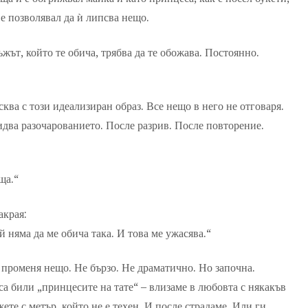
 е позволявал да ѝ липсва нещо.
ъжът, който те обича, трябва да те обожава. Постоянно.
сква с този идеализиран образ. Все нещо в него не отговаря.
 идва разочарованието. После разрив. После повторение.
ща.“
акрая:
няма да ме обича така. И това ме ужасява.“
е променя нещо. Не бързо. Не драматично. Но започна.
 са били „принцесите на тате“ – влизаме в любовта с някакъв
е с метър, който не е техен. И после страдаме. Или ги