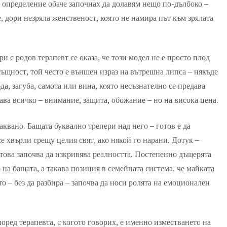
о определение обаче започнах да долавям нещо по-дълбоко –
ЛЮБОВ
 дори незряла женственост, която не намира път към зрялата
И
РОДОВАТА
ТЕЖЕСТ
и с родов терапевт се оказа, че този модел не е просто плод
ъщност, той често е външен израз на вътрешна липса – някъде
да, загуба, самота или вина, която несъзнателно се предава
ава всичко – внимание, защита, обожание – но на висока цена.
аквано. Бащата буквално трепери над него – готов е да
се хвърли срещу целия свят, ако някой го нарани. Дотук –
 това започва да изкривява реалността. Постепенно дъщерята
 на бащата, а такава позиция в семейната система, че майката
о – без да разбира – започва да носи ролята на емоционален
поред терапевта, с когото говорих, е именно изместването на