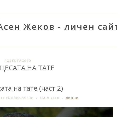
Асен Жеков - личен сай
POSTS TAGGED
ЦЕСАТА НА ТАТЕ
та на тате (част 2)
ЗА
ТЕ СА ИЗКЛЮЧЕНИ
2 MIN
READ
ЛИЧНИ
ПРИНЦЕСАТА
НА
ТАТЕ