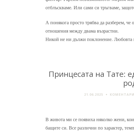
отблъскваме. Или сами си тръгваме, защот
А понякога просто трябва да разберем, че 
отношения между двама възрастни.
Никой не ни дължи поклонение. Любовта н
Принцесата на Тате: 
ро
21.06.2025
КОМЕНТАРИ
В живота ми се появиха няколко жени, кои
бащите си. Все различни по характер, темп