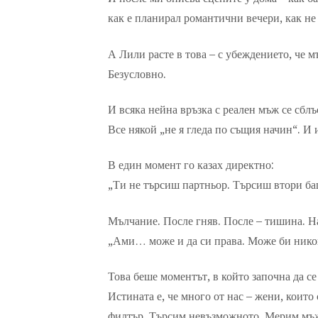
как е планирал романтични вечери, как не
А Лили расте в това – с убеждението, че м
Безусловно.
И всяка нейна връзка с реален мъж се сблъ
Все някой „не я гледа по същия начин“. И
В един момент го казах директно:
„Ти не търсиш партньор. Търсиш втори ба
Мълчание. После гняв. После – тишина. Н
„Ами… може и да си права. Може би никой 
Това беше моментът, в който започна да с
Истината е, че много от нас – жени, които
филтър. Търсим невъзможното. Мерим мъжет