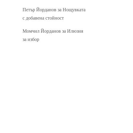
Петър Йорданов
за
Нощувката
с добавена стойност
Момчил Йорданов
за
Илюзия
за избор