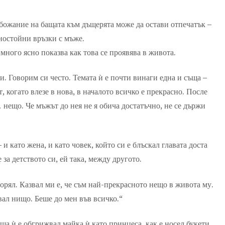
обожание на бащата към дъщерята може да остави отпечатък –
ностойни връзки с мъже.
 много ясно показва как това се проявява в живота.
. Говорим си често. Темата ѝ е почти винаги една и съща –
, когато влезе в нова, в началото всичко е прекрасно. После
 нещо. Че мъжът до нея не я обича достатъчно, не се държи
и като жена, и като човек, който си е блъскал главата доста
 за детството си, ей така, между другото.
орял. Казвал ми е, че съм най-прекрасното нещо в живота му.
вал нищо. Беше до мен във всичко.“
ща ѝ е обгрижвал майка ѝ като принцеса, как е носел букети,