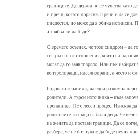
границите. Дъщерята не се чувства като де
ѝ пречи, когато порасне. Пречи ѝ да се до
пиедестал, но може да я обича истински. П
а трябва ли да бъде?
С времето осъзнах, че този синдром – да г
си тръгват от отношения, които ги нараняв
могат да го заявят зряло. Или пък избират
контролиращи, идеализирани, а често и ем
Родовата терапия дава една различна перс
родители. А търси източника – къде започв
пренапише. Не е лесен процес. Изисква да 
родителите ти също са били деца. Че вече
на жената да постави граници. Да се поглед
разбере, че не ѝ е нужно да бъде нечия при