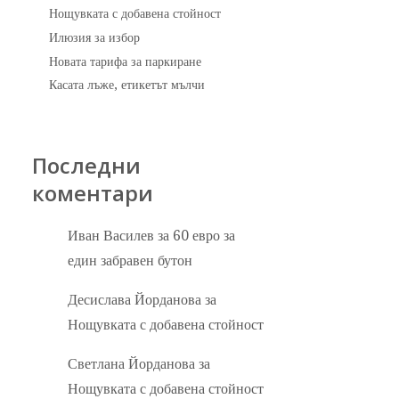
Нощувката с добавена стойност
Илюзия за избор
Новата тарифа за паркиране
Касата лъже, етикетът мълчи
Последни
коментари
Иван Василев
за
60 евро за
един забравен бутон
Десислава Йорданова
за
Нощувката с добавена стойност
Светлана Йорданова
за
Нощувката с добавена стойност