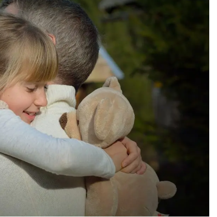
(ЧАСТ
2)