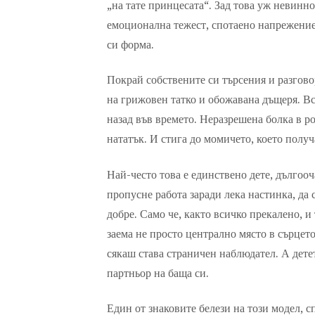
„на тате принцесата“. Зад това уж невинн
емоционална тежест, спотаено напрежение,
си форма.
Покрай собствените си търсения и разговор
на грижовен татко и обожавана дъщеря. Вс
назад във времето. Неразрешена болка в ро
нататък. И стига до момичето, което получ
Най-често това е единствено дете, дългооч
пропусне работа заради лека настинка, да 
добре. Само че, както всичко прекалено, и
заема не просто централно място в сърцето
сякаш става страничен наблюдател. А детет
партньор на баща си.
Един от знаковите белези на този модел, с