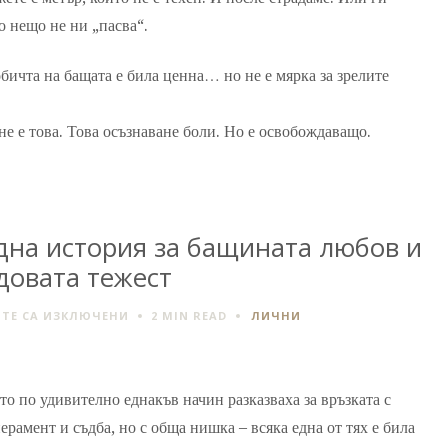
о нещо не ни „пасва“.
обичта на бащата е била ценна… но не е мярка за зрелите
е е това. Това осъзнаване боли. Но е освобождаващо.
една история за бащината любов и
довата тежест
ЗА
ТЕ СА ИЗКЛЮЧЕНИ
2 MIN
READ
ЛИЧНИ
ПРИНЦЕСАТА
НА
ТАТЕ:
ЕДНА
то по удивително еднакъв начин разказваха за връзката с
ИСТОРИЯ
ерамент и съдба, но с обща нишка – всяка една от тях е била
ЗА
БАЩИНАТА