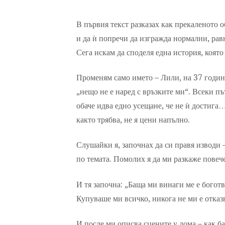
В първия текст разказах как прекаленото 
и да ѝ попречи да изгражда нормални, рав
Сега искам да споделя една история, която
Променям само името – Лили, на 37 години
„нещо не е наред с връзките ми“. Всеки път
обаче идва едно усещане, че не ѝ достига…
както трябва, не я цени напълно.
Слушайки я, започнах да си правя изводи – 
по темата. Помолих я да ми разкаже повече
И тя започна: „Баща ми винаги ме е боготв
Купуваше ми всичко, никога не ми е отказ
И после ми описва сцените у дома – как ба