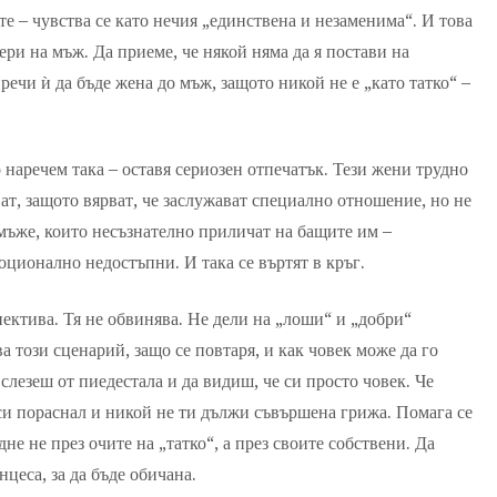
те – чувства се като нечия „единствена и незаменима“. И това
вери на мъж. Да приеме, че някой няма да я постави на
речи ѝ да бъде жена до мъж, защото никой не е „като татко“ –
о наречем така – оставя сериозен отпечатък. Тези жени трудно
ат, защото вярват, че заслужават специално отношение, но не
 мъже, които несъзнателно приличат на бащите им –
оционално недостъпни. И така се въртят в кръг.
пектива. Тя не обвинява. Не дели на „лоши“ и „добри“
а този сценарий, защо се повтаря, и как човек може да го
слезеш от пиедестала и да видиш, че си просто човек. Че
 си пораснал и никой не ти дължи съвършена грижа. Помага се
не не през очите на „татко“, а през своите собствени. Да
нцеса, за да бъде обичана.