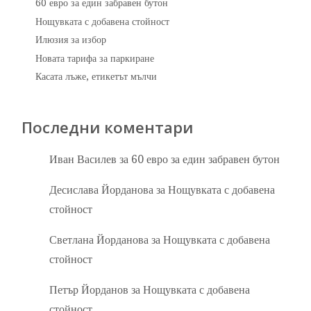
60 евро за един забравен бутон
Нощувката с добавена стойност
Илюзия за избор
Новата тарифа за паркиране
Касата лъже, етикетът мълчи
Последни коментари
Иван Василев
за
60 евро за един забравен бутон
Десислава Йорданова
за
Нощувката с добавена
стойност
Светлана Йорданова
за
Нощувката с добавена
стойност
Петър Йорданов
за
Нощувката с добавена
стойност