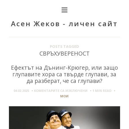
Асен Жеков - личен сайт
POSTS TAGGED
СВРЪХУВЕРЕНОСТ
Ефектът на Дънинг-Крюгер, или защо
глупавите хора са твърде глупави, за
да разберат, че са глупави?
ЗА
04.02.2025
КОМЕНТАРИТЕ СА ИЗКЛЮЧЕНИ
1 MIN
READ
ЕФЕКТЪТ
МОИ
НА
ДЪНИНГ-
КРЮГЕР,
ИЛИ
ЗАЩО
ГЛУПАВИТЕ