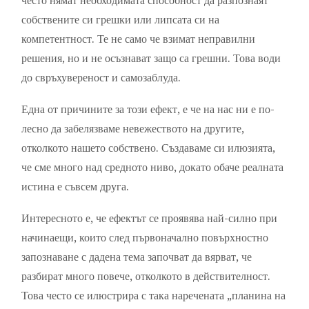
често нямат необходимата способност да разпознаят
собствените си грешки или липсата си на
компетентност. Те не само че взимат неправилни
решения, но и не осъзнават защо са грешни. Това води
до свръхувереност и самозаблуда.
Една от причините за този ефект, е че на нас ни е по-
лесно да забелязваме невежеството на другите,
отколкото нашето собствено. Създаваме си илюзията,
че сме много над средното ниво, докато обаче реалната
истина е съвсем друга.
Интересното е, че ефектът се проявява най-силно при
начинаещи, които след първоначално повърхностно
запознаване с дадена тема започват да вярват, че
разбират много повече, отколкото в действителност.
Това често се илюстрира с така наречената „планина на