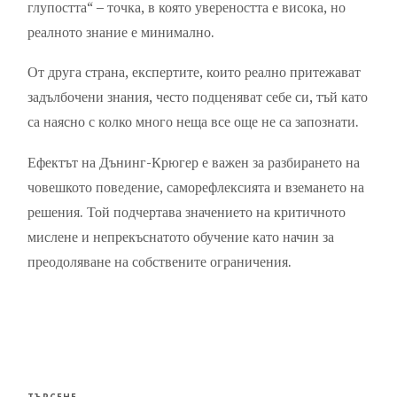
глупостта“ – точка, в която увереността е висока, но
реалното знание е минимално.
От друга страна, експертите, които реално притежават
задълбочени знания, често подценяват себе си, тъй като
са наясно с колко много неща все още не са запознати.
Ефектът на Дънинг-Крюгер е важен за разбирането на
човешкото поведение, саморефлексията и вземането на
решения. Той подчертава значението на критичното
мислене и непрекъснатото обучение като начин за
преодоляване на собствените ограничения.