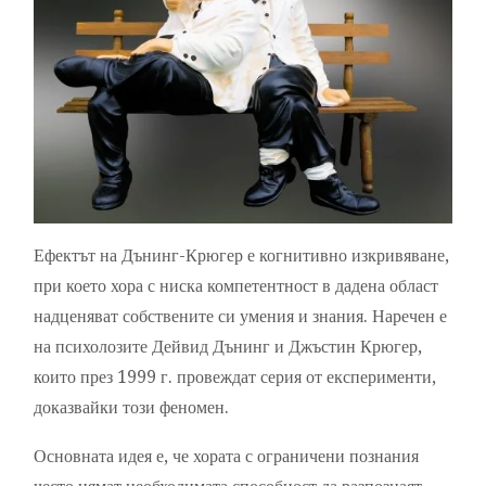
ХОРА
СА
ТВЪРДЕ
ГЛУПАВИ,
ЗА
ДА
РАЗБЕРАТ,
ЧЕ
СА
ГЛУПАВИ?
Ефектът на Дънинг-Крюгер е когнитивно изкривяване,
при което хора с ниска компетентност в дадена област
надценяват собствените си умения и знания. Наречен е
на психолозите Дейвид Дънинг и Джъстин Крюгер,
които през 1999 г. провеждат серия от експерименти,
доказвайки този феномен.
Основната идея е, че хората с ограничени познания