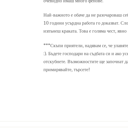
очевидно имаш много фенове.
Най-важното е обаче да не разочароваш себ
10 години усърдна работа го доказват. Сл
изпънеш краката. Това е голяма чест, явно
***Скъпи приятели, надявам се, че улавят
:). Бъдете господари на съдбата си и ако ус
отскубнете. Възможностите ще започнат да 
примирявайте, търсете!