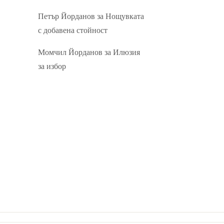
Петър Йорданов
за
Нощувката
с добавена стойност
Момчил Йорданов
за
Илюзия
за избор