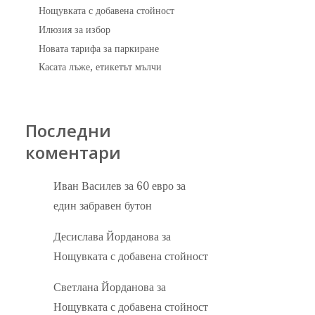
Нощувката с добавена стойност
Илюзия за избор
Новата тарифа за паркиране
Касата лъже, етикетът мълчи
Последни
коментари
Иван Василев
за
60 евро за
един забравен бутон
Десислава Йорданова
за
Нощувката с добавена стойност
Светлана Йорданова
за
Нощувката с добавена стойност