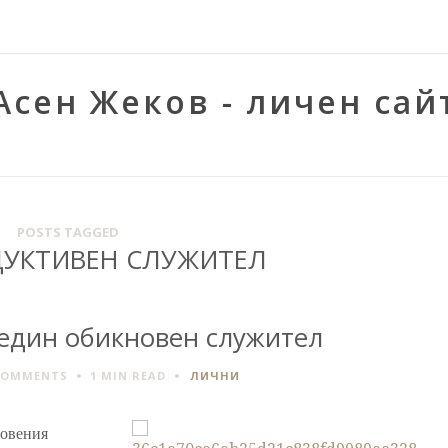
Асен Жеков - личен сай
POSTS TAGGED
ДУКТИВЕН СЛУЖИТЕЛ
 един обикновен служител
COMMENTS
1 MIN
READ
ЛИЧНИ
новения