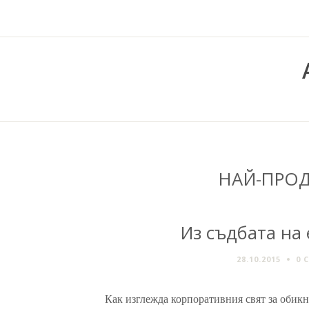
НАЙ-ПРО
Из съдбата на
28.10.2015
0 
Как изглежда корпоративния свят за обик