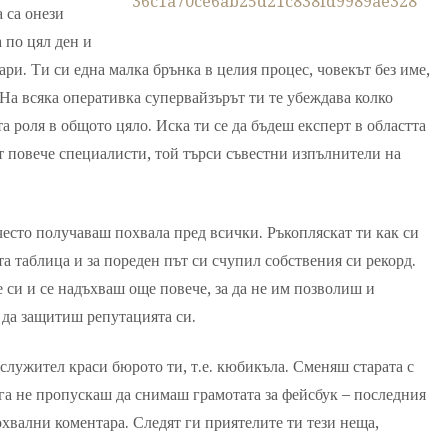
 са онези
 по цял ден и
ри. Ти си една малка брънка в целия процес, човекът без име,
На всяка оперативка супервайзърът ти те убеждава колко
а роля в общото цяло. Иска ти се да бъдеш експерт в областта
ат повече специалисти, той търси съвестни изпълнители на
есто получаваш похвала пред всички. Ръкопляскат ти как си
а таблица и за пореден път си счупил собствения си рекорд.
си и се надъхваш още повече, за да не им позволиш и
а да защитиш репутацията си.
служител краси бюрото ти, т.е. кюбикъла. Сменяш старата с
га не пропускаш да снимаш грамотата за фейсбук – последния
охвални коментара. Следят ги приятелите ти тези неща,