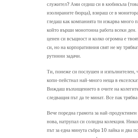
служител? Ами седиш си в кюбикъла (това
изолираните бюрца), взираш се в монитора
гледаш как компанията ти изкарва много па
който върши монотонна работа всеки ден. 
ценен си всъщност и колко огромна е твоят
си, но на корпоративния свят не му трябв
рутинни задачи.
Ти, понеже си послушен и изпълнителен, ч
копи-пейстнал най-много неща в екселскат
Виждаш възхищението в очите на колегите 
следващия път да те минат. Все пак трябв
Вече поредна грамота за най-продуктивен 
нова, натрупал си солидна колекция. Нико
път за една минута събра 10 лайка и два п