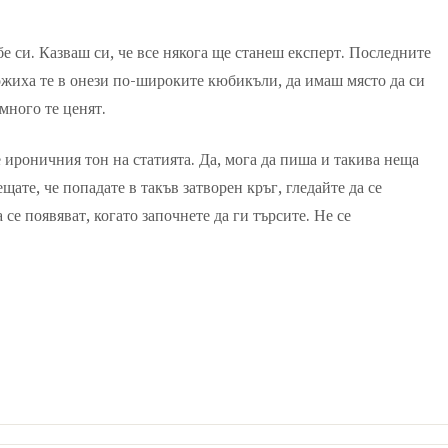
е си. Казваш си, че все някога ще станеш експерт. Последните
ожиха те в онези по-широките кюбикъли, да имаш място да си
 много те ценят.
е ироничния тон на статията. Да, мога да пиша и такива неща
ещате, че попадате в такъв затворен кръг, гледайте да се
се появяват, когато започнете да ги търсите. Не се