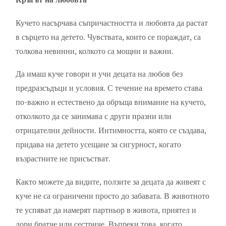
Кучето насърчава съпричастността и любовта да растат
в сърцето на детето. Чувствата, които се пораждат, са
толкова невинни, колкото са мощни и важни.
Да имаш куче говори и учи децата на любов без
предразсъдъци и условия. С течение на времето става
по-важно и естествено да обръща внимание на кучето,
отколкото да се занимава с други празни или
отрицателни дейности. Интимността, която се създава,
придава на детето усещане за сигурност, когато
възрастните не присъстват.
Както можете да видите, ползите за децата да живеят с
куче не са ограничени просто до забавата. В животното
те успяват да намерят партньор в живота, приятел и
дори братче или сестриче. Въпреки това, когато