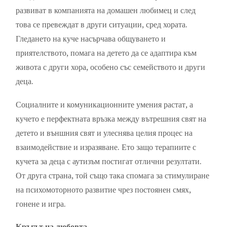
развиват в компанията на домашен любимец и след
това се превеждат в други ситуации, сред хората.
Гледането на куче насърчава общуването и
приятелството, помага на детето да се адаптира към
живота с други хора, особено със семейството и други
деца.
Социалните и комуникационните умения растат, а
кучето е перфектната връзка между вътрешния свят на
детето и външния свят и улеснява целия процес на
взаимодействие и изразяване. Ето защо терапиите с
кучета за деца с аутизъм постигат отлични резултати.
От друга страна, той също така спомага за стимулиране
на психомоторното развитие чрез постоянен смях,
гонене и игра.
Кръгът на любовта