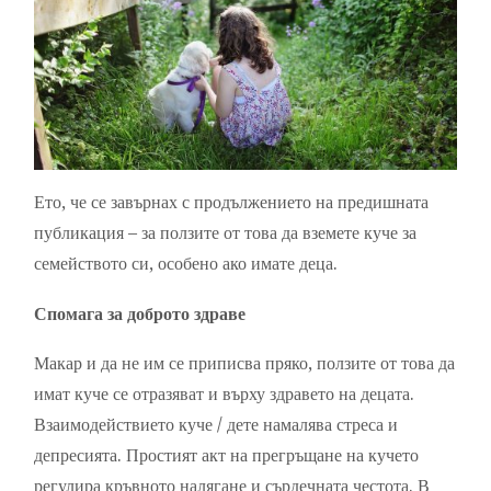
Ето, че се завърнах с продължението на предишната
публикация – за ползите от това да вземете куче за
семейството си, особено ако имате деца.
Спомага за доброто здраве
Макар и да не им се приписва пряко, ползите от това да
имат куче се отразяват и върху здравето на децата.
Взаимодействието куче / дете намалява стреса и
депресията. Простият акт на прегръщане на кучето
регулира кръвното налягане и сърдечната честота. В