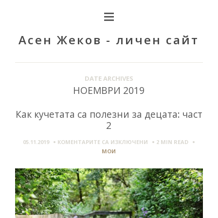
Асен Жеков - личен сайт
DATE ARCHIVES
НОЕМВРИ 2019
Как кучетата са полезни за децата: част
2
ЗА
05.11.2019
КОМЕНТАРИТЕ СА ИЗКЛЮЧЕНИ
2 MIN
READ
КАК
МОИ
КУЧЕТАТА
СА
ПОЛЕЗНИ
ЗА
ДЕЦАТА:
ЧАСТ
2