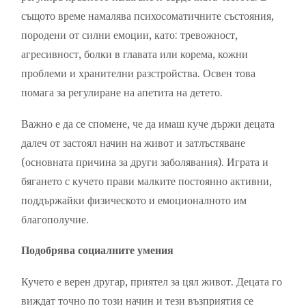
същото време намалява психосоматичните състояния,
породени от силни емоции, като: тревожност,
агресивност, болки в главата или корема, кожни
проблеми и хранителни разстройства. Освен това
помага за регулиране на апетита на детето.
Важно е да се спомене, че да имаш куче държи децата
далеч от застоял начин на живот и затлъстяване
(основната причина за други заболявания). Играта и
бягането с кучето прави малките постоянно активни,
поддържайки физическото и емоционалното им
благополучие.
Подобрява социалните умения
Кучето е верен другар, приятел за цял живот. Децата го
виждат точно по този начин и тези възприятия се