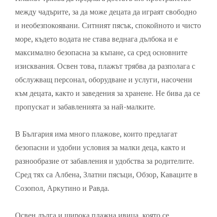
между чадърите, за да може децата да играят свободно
и необезпокоявани. Ситният пясък, спокойното и чисто
море, където водата не става веднага дълбока и е
максимално безопасна за къпане, са сред основните
изисквания. Освен това, плажът трябва да разполага с
обслужващ персонал, оборудване и услуги, насочени
към децата, както и заведения за хранене. Не бива да се
пропускат и забавленията за най-малките.
В България има много плажове, които предлагат
безопасни и удобни условия за малки деца, както и
разнообразие от забавления и удобства за родителите.
Сред тях са Албена, Златни пясъци, Обзор, Каваците в
Созопол, Аркутино и Равда.
Освен дълга и широка плажна ивица, която се