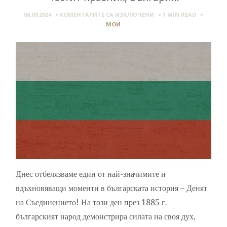
ЗА
06.09.2024
КОМЕНТАРИТЕ СА ИЗКЛЮЧЕНИ
1 MIN
READ
ЧЕСТИТ
МОИ
ПРАЗНИК,
БЪЛГАРИЯ!
Днес отбелязваме един от най-значимите и
вдъхновяващи моменти в българската история – Денят
на Съединението! На този ден през 1885 г.
българският народ демонстрира силата на своя дух,