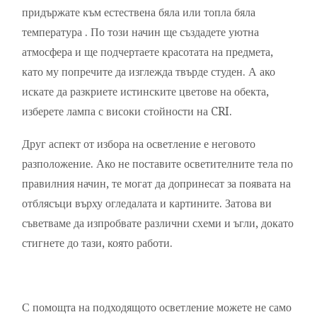
придържате към естествена бяла или топла бяла
температура . По този начин ще създадете уютна
атмосфера и ще подчертаете красотата на предмета,
като му попречите да изглежда твърде студен. А ако
искате да разкриете истинските цветове на обекта,
изберете лампа с високи стойности на CRI.
Друг аспект от избора на осветление е неговото
разположение. Ако не поставите осветителните тела по
правилния начин, те могат да допринесат за появата на
отблясъци върху огледалата и картините. Затова ви
съветваме да изпробвате различни схеми и ъгли, докато
стигнете до тази, която работи.
С помощта на подходящото осветление можете не само