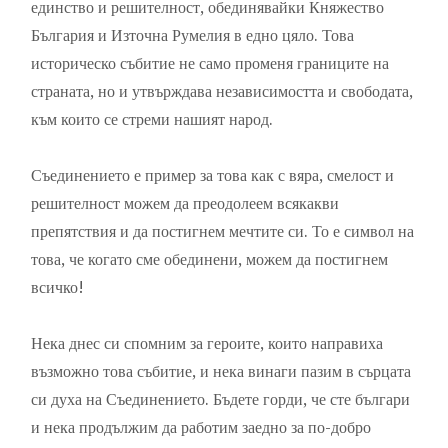
единство и решителност, обединявайки Княжество
България и Източна Румелия в едно цяло. Това
историческо събитие не само променя границите на
страната, но и утвърждава независимостта и свободата,
към които се стреми нашият народ.
Съединението е пример за това как с вяра, смелост и
решителност можем да преодолеем всякакви
препятствия и да постигнем мечтите си. То е символ на
това, че когато сме обединени, можем да постигнем
всичко!
Нека днес си спомним за героите, които направиха
възможно това събитие, и нека винаги пазим в сърцата
си духа на Съединението. Бъдете горди, че сте българи
и нека продължим да работим заедно за по-добро