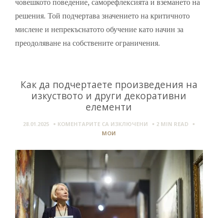
човешкото поведение, саморефлексията и вземането на
решения. Той подчертава значението на критичното
мислене и непрекъснатото обучение като начин за
преодоляване на собствените ограничения.
Как да подчертаете произведения на
изкуството и други декоративни
елементи
ЗА
28.01.2025
КОМЕНТАРИТЕ СА ИЗКЛЮЧЕНИ
2 MIN
READ
КАК
МОИ
ДА
ПОДЧЕРТАЕТЕ
ПРОИЗВЕДЕНИЯ
НА
ИЗКУСТВОТО
И
ДРУГИ
ДЕКОРАТИВНИ
ЕЛЕМЕНТИ