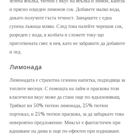
зелена ябълка, тютюн с вкус на ябълка и лимон, канела
и прясно изцеден лимонов сок. Добавете малко вода,
докато получите гъста течност. Завършете с една
супена лъжица мляко. След това налейте черешов сок,
разреден с вода, в колбата и сложете току-що
приготвената смес в нея, като не забравите да добавите
и лед.
Лимонада
Лимонадата е страхотна сезонна напитка, подходяща за
топлите месеци. С помощта на лайм и праскова този
класически вкус може да стане още по-вдъхновяващ.
Трябват ви 50% тютюн лимонада, 25% тютюн
портокал, и 25% тютюн праскова, за да забъркате това
невероятно предложение. Миксът е фантастичен при
вдишване на дима и още по-ефектен при издишване.