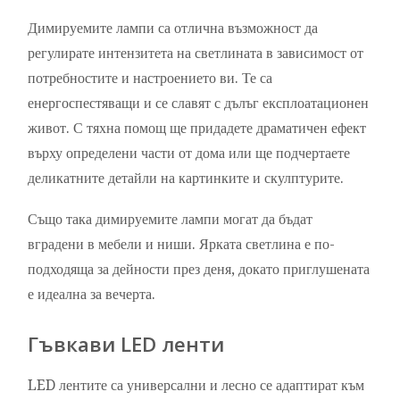
Димируемите лампи са отлична възможност да
регулирате интензитета на светлината в зависимост от
потребностите и настроението ви. Те са
енергоспестяващи и се славят с дълъг експлоатационен
живот. С тяхна помощ ще придадете драматичен ефект
върху определени части от дома или ще подчертаете
деликатните детайли на картинките и скулптурите.
Също така димируемите лампи могат да бъдат
вградени в мебели и ниши. Ярката светлина е по-
подходяща за дейности през деня, докато приглушената
е идеална за вечерта.
Гъвкави LED ленти
LED лентите са универсални и лесно се адаптират към