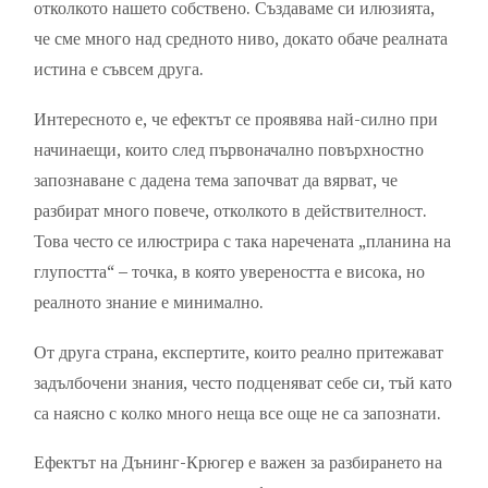
отколкото нашето собствено. Създаваме си илюзията,
че сме много над средното ниво, докато обаче реалната
истина е съвсем друга.
Интересното е, че ефектът се проявява най-силно при
начинаещи, които след първоначално повърхностно
запознаване с дадена тема започват да вярват, че
разбират много повече, отколкото в действителност.
Това често се илюстрира с така наречената „планина на
глупостта“ – точка, в която увереността е висока, но
реалното знание е минимално.
От друга страна, експертите, които реално притежават
задълбочени знания, често подценяват себе си, тъй като
са наясно с колко много неща все още не са запознати.
Ефектът на Дънинг-Крюгер е важен за разбирането на