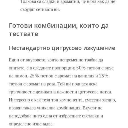
Толкова са сладки и ароматни, че няма как да не
събудят сетивата ви.
Готови комбинации, които да
тествате
Нестандартно цитрусово изкушение
Един от вкусовете, които непременно трябва да
опитате, е в следните пропорции: 50% тютюн с вкус
на лимон, 25% тютюн с аромат на ванилия и 25%
тютюн с аромат на роза. Той ви поднася лека
тръпчивост с деликатна нежност и цитрусова нотка.
Интересно е как тези три компонента, смесени заедно,
правят такава уникална комбинация. Вкусът не
наподобява нито една от изброените съставки и
определено изненадва.