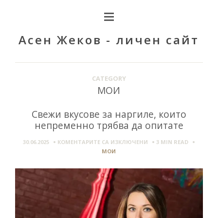
Асен Жеков - личен сайт
CATEGORY
МОИ
Свежи вкусове за наргиле, които
непременно трябва да опитате
ЗА
30.06.2025
КОМЕНТАРИТЕ СА ИЗКЛЮЧЕНИ
3 MIN
READ
СВЕЖИ
МОИ
ВКУСОВЕ
ЗА
НАРГИЛЕ,
КОИТО
НЕПРЕМЕННО
ТРЯБВА
ДА