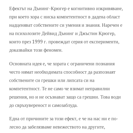
Ефектът на Дънинг-Крюгер е когнитивно изкривяване,
при което хора с ниска компетентност в дадена област
надценяват собствените си умения и знания. Наречен е
на психолозите Дейвид Дънинг и Джъстин Крюгер,
които през 1999 г. провеждат серия от експерименти,
доказвайки този феномен.
Основната идея е, че хората с ограничени познания
често нямат необходимата способност да разпознаят
собствените си грешки или липсата си на
компетентност. Те не само че взимат неправилни
решения, но и не осъзнават защо са грешни. Това води
до свръхувереност и самозаблуда.
Една от причините за този ефект, е че на нас ни е по-
лесно да забелязваме невежеството на другите,