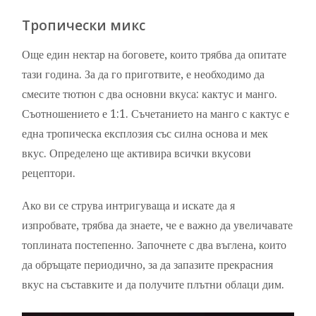
Тропически микс
Още един нектар на боговете, които трябва да опитате
тази година. За да го приготвите, е необходимо да
смесите тютюн с два основни вкуса: кактус и манго.
Съотношението е 1:1. Съчетанието на манго с кактус е
една тропическа експлозия със силна основа и мек
вкус. Определено ще активира всички вкусови
рецептори.
Ако ви се струва интригуваща и искате да я
изпробвате, трябва да знаете, че е важно да увеличавате
топлината постепенно. Започнете с два въглена, които
да обръщате периодично, за да запазите прекрасния
вкус на съставките и да получите плътни облаци дим.