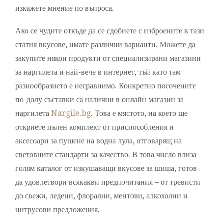
изкажете мнение по въпроса.
Ако се чудите откъде да се сдобиете с изброените в тази
статия вкусове, имате различни варианти. Можете да
закупите някои продукти от специализирани магазини
за наргилета и най-вече в интернет, тъй като там
разнообразието е несравнимо. Конкретно посочените
по-долу съставки са налични в онлайн магазин за
наргилета
Nargile.bg
. Това е мястото, на което ще
откриете пълен комплект от приспособления и
аксесоари за пушене на водна лула, отговарящ на
световните стандарти за качество. В това число влиза
голям каталог от изкушаващи вкусове за шиша, готов
да удовлетвори всякакви предпочитания – от тревисти
до свежи, ледени, флорални, ментови, алкохолни и
цитрусови предложения.