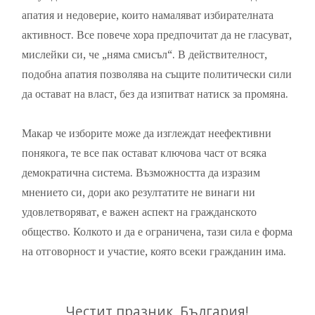
апатия и недоверие, които намаляват избирателната
активност. Все повече хора предпочитат да не гласуват,
мислейки си, че „няма смисъл“. В действителност,
подобна апатия позволява на същите политически сили
да остават на власт, без да изпитват натиск за промяна.
Макар че изборите може да изглеждат неефективни
понякога, те все пак остават ключова част от всяка
демократична система. Възможността да изразим
мнението си, дори ако резултатите не винаги ни
удовлетворяват, е важен аспект на гражданското
общество. Колкото и да е ограничена, тази сила е форма
на отговорност и участие, която всеки гражданин има.
Честит празник, България!