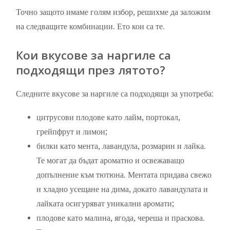
Точно защото имаме голям избор, решихме да заложим
на следващите комбинации. Ето кои са те.
Кои вкусове за наргиле са
подходящи през лятото?
Следните вкусове за наргиле са подходящи за употреба:
цитрусови плодове като лайм, портокал,
грейпфрут и лимон;
билки като мента, лавандула, розмарин и лайка.
Те могат да бъдат ароматно и освежаващо
допълнение към тютюна. Ментата придава свежо
и хладно усещане на дима, докато лавандулата и
лайката осигуряват уникални аромати;
плодове като малина, ягода, череша и праскова.