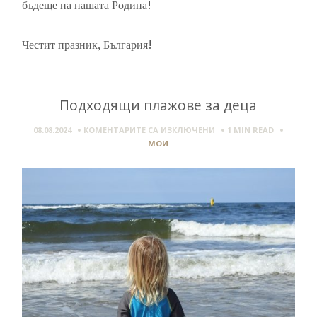
бъдеще на нашата Родина!
Честит празник, България!
Подходящи плажове за деца
ЗА
08.08.2024
КОМЕНТАРИТЕ СА ИЗКЛЮЧЕНИ
1 MIN
READ
ПОДХОДЯЩИ
МОИ
ПЛАЖОВЕ
ЗА
ДЕЦА