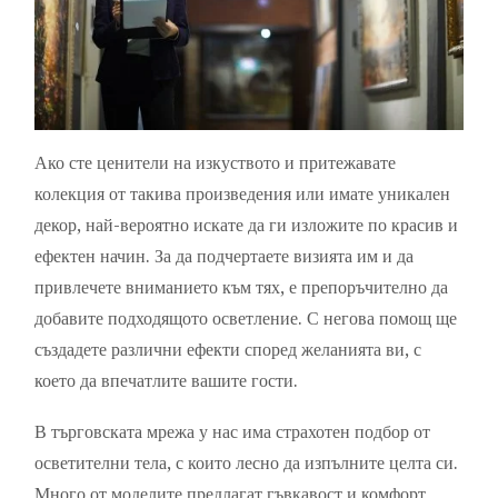
Ако сте ценители на изкуството и притежавате
колекция от такива произведения или имате уникален
декор, най-вероятно искате да ги изложите по красив и
ефектен начин. За да подчертаете визията им и да
привлечете вниманието към тях, е препоръчително да
добавите подходящото осветление. С негова помощ ще
създадете различни ефекти според желанията ви, с
което да впечатлите вашите гости.
В търговската мрежа у нас има страхотен подбор от
осветителни тела, с които лесно да изпълните целта си.
Много от моделите предлагат гъвкавост и комфорт,