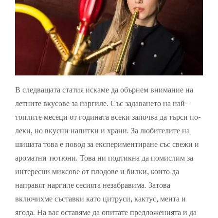
ОПИТАТЕ
В следващата статия искаме да обърнем внимание на
летните вкусове за наргиле. Със задаването на най-
топлите месеци от годината всеки започва да търси по-
леки, но вкусни напитки и храни. За любителите на
шишата това е повод за експериментиране със свежи и
ароматни тютюни. Това ни подтикна да помислим за
интересни миксове от плодове и билки, които да
направят наргиле сесията незабравима. Затова
включихме съставки като цитруси, кактус, мента и
ягода. На вас оставяме да опитате предложенията и да