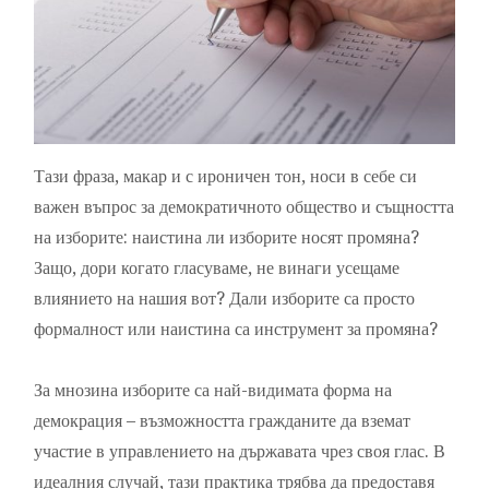
Тази фраза, макар и с ироничен тон, носи в себе си
важен въпрос за демократичното общество и същността
на изборите: наистина ли изборите носят промяна?
Защо, дори когато гласуваме, не винаги усещаме
влиянието на нашия вот? Дали изборите са просто
формалност или наистина са инструмент за промяна?
За мнозина изборите са най-видимата форма на
демокрация – възможността гражданите да вземат
участие в управлението на държавата чрез своя глас. В
идеалния случай, тази практика трябва да предоставя