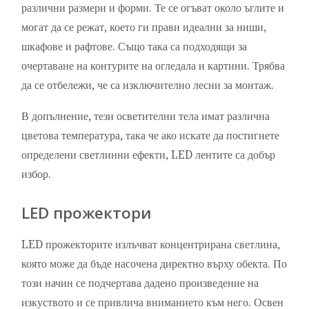
различни размери и форми. Те се огъват около ъглите и
могат да се режат, което ги прави идеални за ниши,
шкафове и рафтове. Също така са подходящи за
очертаване на контурите на огледала и картини. Трябва
да се отбележи, че са изключително лесни за монтаж.
В допълнение, тези осветителни тела имат различна
цветова температура, така че ако искате да постигнете
определени светлинни ефекти, LED лентите са добър
избор.
LED прожектори
LED прожекторите излъчват концентрирана светлина,
която може да бъде насочена директно върху обекта. По
този начин се подчертава дадено произведение на
изкуството и се привлича вниманието към него. Освен