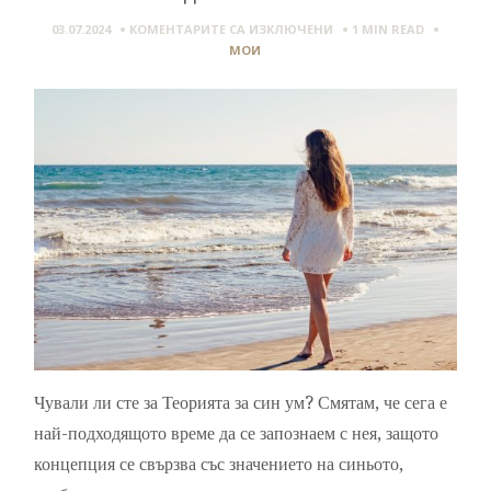
ЗА
03.07.2024
КОМЕНТАРИТЕ СА ИЗКЛЮЧЕНИ
1 MIN
READ
ТЕОРИЯ
МОИ
ЗА
СИНИЯ
УМ
ИЛИ
КАК
ЦВЕТЪТ
НА
ВОДАТА
НИ
ВЛИЯЕ
Чували ли сте за Теорията за син ум? Смятам, че сега е
най-подходящото време да се запознаем с нея, защото
концепция се свързва със значението на синьото,