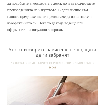
да подобрите атмосферата у дома, но и да подчертаете
произведенията на изкуството. В допълнение към
нашите предложения ви предлагаме да използвате и
въображението си. Нека то да бъде водещо при
оформянето на визуалните щрихи.
Ако от изборите зависеше нещо, щяха
да ги забранят
ЗА
17.10.2024
КОМЕНТАРИТЕ СА ИЗКЛЮЧЕНИ
1 MIN
READ
АКО
МОИ
ОТ
ИЗБОРИТЕ
ЗАВИСЕШЕ
НЕЩО,
ЩЯХА
ДА
ГИ
ЗАБРАНЯТ