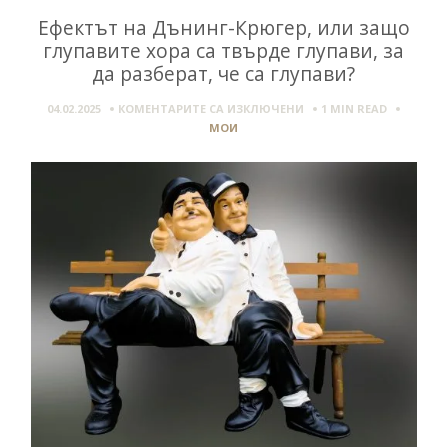
Ефектът на Дънинг-Крюгер, или защо
глупавите хора са твърде глупави, за
да разберат, че са глупави?
ЗА
04.02.2025
КОМЕНТАРИТЕ СА ИЗКЛЮЧЕНИ
1 MIN
READ
ЕФЕКТЪТ
МОИ
НА
ДЪНИНГ-
КРЮГЕР,
ИЛИ
ЗАЩО
ГЛУПАВИТЕ
ХОРА
СА
ТВЪРДЕ
ГЛУПАВИ,
ЗА
ДА
РАЗБЕРАТ,
ЧЕ
СА
ГЛУПАВИ?