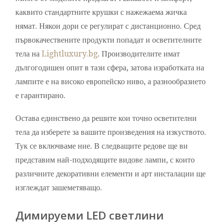
каквито стандартните крушки с нажежаема жичка
нямат. Някои дори се регулират с дистанционно. Сред
първокачествените продукти попадат и осветителните
тела на
Lightluxury.bg
. Производителите имат
дългогодишен опит в тази сфера, затова изработката на
лампите е на високо европейско ниво, а разнообразието
е гарантирано.
Остава единствено да решите кои точно осветителни
тела да изберете за вашите произведения на изкуството.
Тук се включваме ние. В следващите редове ще ви
представим най-подходящите видове лампи, с които
различните декоративни елементи и арт инсталации ще
изглеждат зашеметяващо.
Димируеми LED светлини