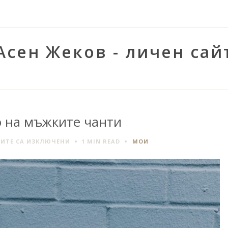
Асен Жеков - личен сай
 на мъжките чанти
ЗА
ИТЕ СА ИЗКЛЮЧЕНИ
1 MIN
READ
МОИ
ВРЕМЕТО
НА
МЪЖКИТЕ
ЧАНТИ