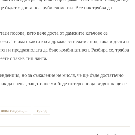
е бъдат с доста по-груби елементи. Все пак трябва да
ази посока, като вече доста от дамските клъчове се
секс. Те имат както къса дръжка за нежния пол, така и дълга и
тен и предразполага да бъде комбинативен. Разбира се, трябва
езете с такъв тип чанта.
енденция, но за съжаление не мисля, че ще бъде достатъчно
пак да греша, защото ще ми бъде интересно да видя как ще се
нова тенденция
тренд