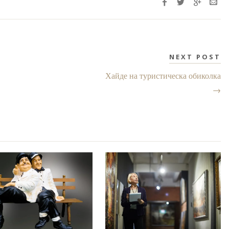
NEXT POST
Хайде на туристическа обиколка
→