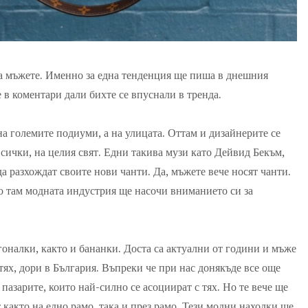
 за мъжете. Именно за една тенденция ще пиша в днешния
е в коментари дали бихте се впуснали в тренда.
а големите подиуми, а на улицата. Оттам и дизайнерите се
всички, на целия свят. Едни такива музи като Дейвид Бекъм,
а разхождат своите нови чанти. Да, мъжете вече носят чанти.
о там модната индустрия ще насочи вниманието си за
гоналки, както и бананки. Доста са актуални от години и мъже
 тях, дори в България. Въпреки че при нас донякъде все още
 пазарите, които най-силно се асоциират с тях. Но те вече ще
т както на едно рамо, така и през рамо. Тези модни находки ще