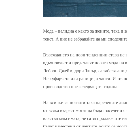
Мода – валидна е както за жените, така и
текст. А вие не забравяйте да ми споделит
Въвеждането на нови тенденции става не н
вдъхновяват и представят новата мода на 
Леброн Джейм, дори Ъшър, са забелязани д
Не куфарчета или раници, а чанти. И точн
производство през следващата година.
На всички са познати така наречените диа
от всяка възраст могат да бъдат засечени с
властва максимата, че са за продавачите на
бъдат изместени от чантите, които се нося