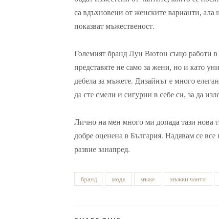
са вдъхновени от женските варианти, ала щ
показват мъжественост.
Големият бранд Луи Вютон също работи в т
представяте не само за жени, но и като уни
дебела за мъжете. Дизайнът е много елеган
да сте смели и сигурни в себе си, за да изл
Лично на мен много ми допада тази нова т
добре оценена в България. Надявам се все 
развие занапред.
бранд
мода
мъже
мъжки чанти