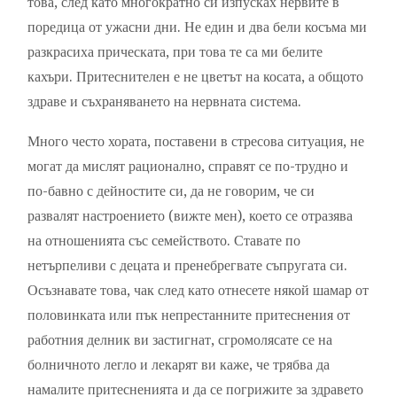
това, след като многократно си изпусках нервите в
поредица от ужасни дни. Не един и два бели косъма ми
разкрасиха прическата, при това те са ми белите
кахъри. Притеснителен е не цветът на косата, а общото
здраве и съхраняването на нервната система.
Много често хората, поставени в стресова ситуация, не
могат да мислят рационално, справят се по-трудно и
по-бавно с дейностите си, да не говорим, че си
развалят настроението (вижте мен), което се отразява
на отношенията със семейството. Ставате по
нетърпеливи с децата и пренебрегвате съпругата си.
Осъзнавате това, чак след като отнесете някой шамар от
половинката или пък непрестанните притеснения от
работния делник ви застигнат, сгромолясате се на
болничното легло и лекарят ви каже, че трябва да
намалите притесненията и да се погрижите за здравето