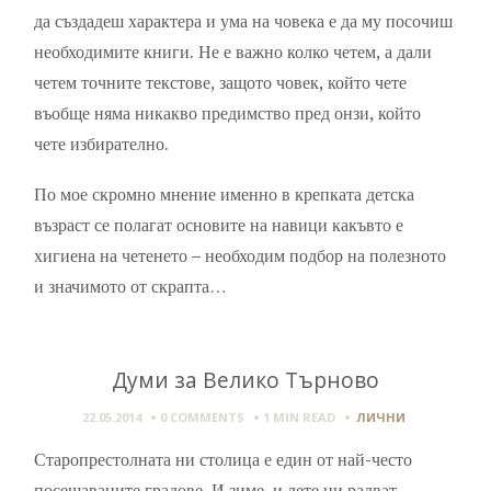
да създадеш характера и ума на човека е да му посочиш
необходимите книги. Не е важно колко четем, а дали
четем точните текстове, защото човек, който чете
въобще няма никакво предимство пред онзи, който
чете избирателно.
По мое скромно мнение именно в крепката детска
възраст се полагат основите на навици какъвто е
хигиена на четенето – необходим подбор на полезното
и значимото от скрапта…
Думи за Велико Търново
22.05.2014
0 COMMENTS
1 MIN
READ
ЛИЧНИ
Старопрестолната ни столица е един от най-често
посещаваните градове. И зиме, и лете ни радват