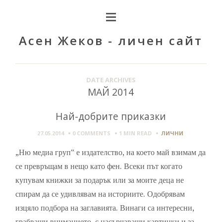
Асен Жеков - личен сайт
DATE ARCHIVES
МАЙ 2014
Най-добрите приказки
27.05.2014
0 COMMENTS
1 MIN
READ
ЛИЧНИ
„Ню медиа груп‟ е издателство, на което май взимам да
се превръщам в нещо като фен. Всеки път когато
купувам книжки за подарък или за моите деца не
спирам да се удивлявам на историите. Одобрявам
изцяло подбора на заглавията. Винаги са интересни,
грабващи вниманието, с насърчаващи картинки и за