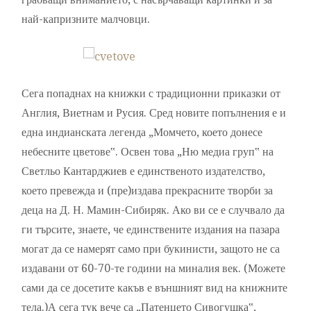
най-капризните малчовци.
Сега попаднах на книжки с традиционни приказки от
Англия, Виетнам и Русия. Сред новите попълнения е и
една индианската легенда „Момчето, което донесе
небесните цветове‟. Освен това „Ню медиа груп‟ на
Светльо Кантарджиев е единственото издателство,
което превежда и (пре)издава прекрасните творби за
деца на Д. Н. Мамин-Сибиряк. Ако ви се е случвало да
ги търсите, знаете, че единствените издания на пазара
могат да се намерят само при букинисти, защото не са
издавани от 60-70-те години на миналия век. (Можете
сами да се досетите какъв е външният вид на книжните
тела.)А сега тук вече са „Патенцето Сивогушка‟,