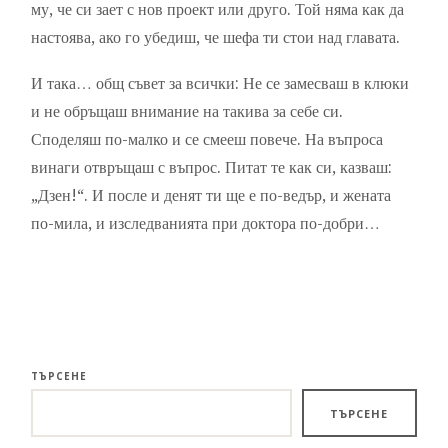
му, че си зает с нов проект или друго. Той няма как да
настоява, ако го убедиш, че шефа ти стои над главата.
И така… общ съвет за всички: Не се замесваш в клюки
и не обръщаш внимание на такива за себе си.
Споделяш по-малко и се смееш повече. На въпроса
винаги отвръщаш с въпрос. Питат те как си, казваш:
„Дзен!“. И после и денят ти ще е по-ведър, и жената
по-мила, и изследванията при доктора по-добри…
ТЪРСЕНЕ
ТЪРСЕНЕ