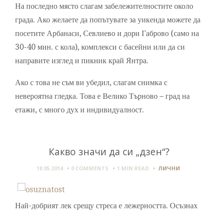
На последно място слагам забележителностите около
града. Ако желаете да попътувате за уикенда можете да
посетите Арбанаси, Севлиево и дори Габрово (само на
30-40 мин. с кола), комплекси с басейни или да си
направите изглед и пикник край Янтра.
Ако с това не съм ви убедил, слагам снимка с
невероятна гледка. Това е Велико Търново – град на
етажи, с много дух и индивидуалност.
Какво значи да си „дзен“?
18.05.2014
0 COMMENTS
1 MIN
READ
ЛИЧНИ
Най-добрият лек срещу стреса е лежерността. Осъзнах