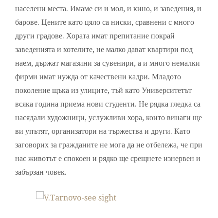
населени места. Имаме си и мол, и кино, и заведения, и
барове. Цените като цяло са ниски, сравнени с много
други градове. Хората имат препитание покрай
заведенията и хотелите, не малко дават квартири под
наем, държат магазини за сувенири, а и много немалки
фирми имат нужда от качествени кадри. Младото
поколение щъка из улиците, тъй като Университетът
всяка година приема нови студенти. Не рядка гледка са
насядали художници, услужливи хора, които винаги ще
ви упътят, организатори на тържества и други. Като
заговорих за гражданите не мога да не отбележа, че при
нас животът е спокоен и рядко ще срещнете изнервен и
забързан човек.