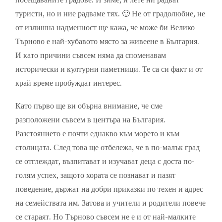
туристи, но и ние радваме тях. 🙂 Не от градолюбие, не
от излишна надменност ще кажа, че може би Велико
Търново е най-хубавото място за живеене в България.
И като причини съвсем няма да споменавам
исторически и културни паметници. Те са си факт и от
край време пробуждат интерес.
Като първо ще ви обърна внимание, че сме
разположени съвсем в центъра на България.
Разстоянието е почти еднакво към морето и към
столицата. След това ще отбележа, че в по-малък град
се отглеждат, възпитават и изучават деца с доста по-
голям успех, защото хората се познават и пазят
поведение, държат на добри приказки по техен и адрес
на семействата им. Затова и учители и родители повече
се стараят. Но Търново съвсем не е и от най-малките