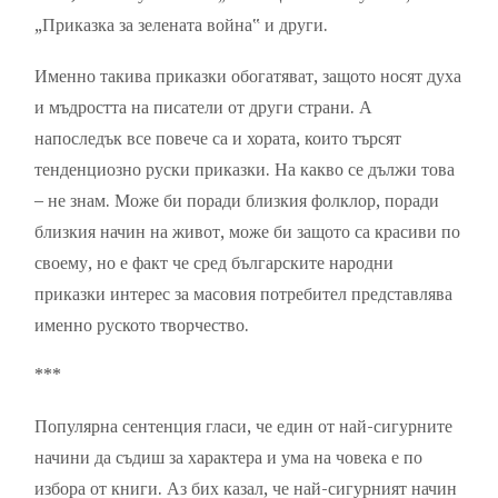
„Приказка за зелената война‟ и други.
Именно такива приказки обогатяват, защото носят духа
и мъдростта на писатели от други страни. А
напоследък все повече са и хората, които търсят
тенденциозно руски приказки. На какво се дължи това
– не знам. Може би поради близкия фолклор, поради
близкия начин на живот, може би защото са красиви по
своему, но е факт че сред българските народни
приказки интерес за масовия потребител представлява
именно руското творчество.
***
Популярна сентенция гласи, че един от най-сигурните
начини да съдиш за характера и ума на човека е по
избора от книги. Аз бих казал, че най-сигурният начин