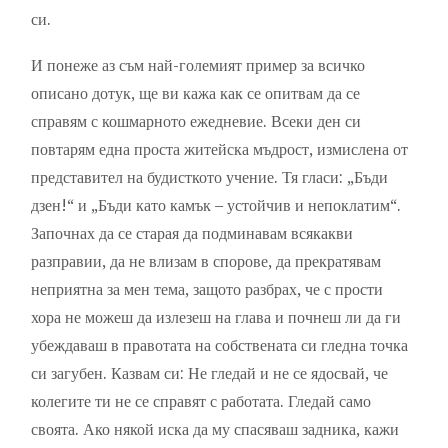
си.
И понеже аз съм най-големият пример за всичко
описано дотук, ще ви кажа как се опитвам да се
справям с кошмарното ежедневие. Всеки ден си
повтарям една проста житейска мъдрост, измислена от
представител на будисткото учение. Тя гласи: „Бъди
дзен!“ и „Бъди като камък – устойчив и непоклатим“.
Започнах да се старая да подминавам всякакви
разправии, да не влизам в спорове, да прекратявам
неприятна за мен тема, защото разбрах, че с прости
хора не можеш да излезеш на глава и почнеш ли да ги
убеждаваш в правотата на собствената си гледна точка
си загубен. Казвам си: Не гледай и не се ядосвай, че
колегите ти не се справят с работата. Гледай само
своята. Ако някой иска да му спасяваш задника, кажи