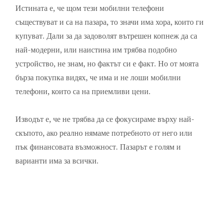
Истината е, че щом тези мобилни телефони
съществуват и са на пазара, то значи има хора, които ги
купуват. Дали за да задоволят вътрешен копнеж да са
най-модерни, или наистина им трябва подобно
устройство, не знам, но фактът си е факт. Но от моята
бърза покупка видях, че има и не лоши мобилни
телефони, които са на приемливи цени.
Изводът е, че не трябва да се фокусираме върху най-
скъпото, ако реално нямаме потребното от него или
пък финансовата възможност. Пазарът е голям и
варианти има за всички.