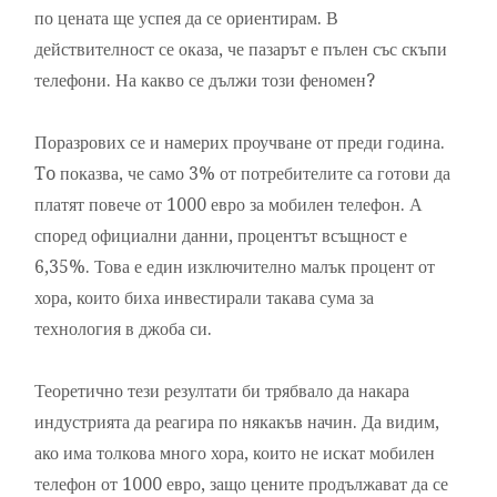
по цената ще успея да се ориентирам. В
действителност се оказа, че пазарът е пълен със скъпи
телефони. На какво се дължи този феномен?
Поразрових се и намерих проучване от преди година.
To показва, че само 3% от потребителите са готови да
платят повече от 1000 евро за мобилен телефон. А
според официални данни, процентът всъщност е
6,35%. Това е един изключително малък процент от
хора, които биха инвестирали такава сума за
технология в джоба си.
Теоретично тези резултати би трябвало да накара
индустрията да реагира по някакъв начин. Да видим,
ако има толкова много хора, които не искат мобилен
телефон от 1000 евро, защо цените продължават да се