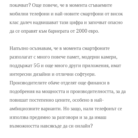
покачват? Още повече, че в момента сгъваемите
мобилни телефони и най-новите смартфони от висок
клас далеч надвишават тази цифра и започват опасно
да се оправят към бариерата от 2000 евро.
Напълно осъзнавам, че в момента смартфоните
разполагат с много повече памет, модерни камери,
поддържат 5G и още много други приложения, имат
интересни дизайни и отлични софтуери.
Производителите обаче отделят още финанси в
подобрения на мощността и производителността, за да
повишат постепенно цените, особено в най-
амбициозните варианти. Но защо, нали телефонът се
използва предимно за разговори и за да имаш
възможността навсякъде да си онлайн?