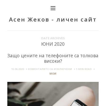
Асен Жеков - личен сайт
DATE ARCHIVES
ЮНИ 2020
Защо цените на телефоните са толкова
високи?
ЗА
15.06.2020
КОМЕНТАРИТЕ СА ИЗКЛЮЧЕНИ
1 MIN
READ
ЗАЩО
МОИ
ЦЕНИТЕ
НА
ТЕЛЕФОНИТЕ
СА
ТОЛКОВА
ВИСОКИ?