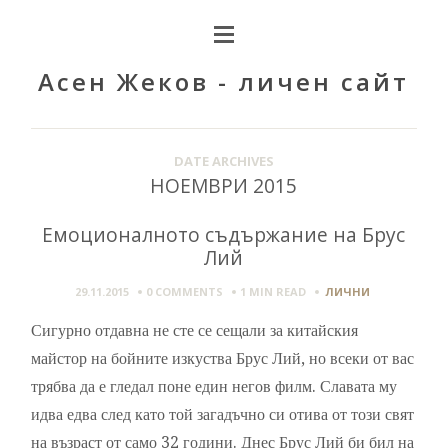
Асен Жеков - личен сайт
DATE ARCHIVES
НОЕМВРИ 2015
Емоционалното съдържание на Брус
Лий
29.11.2015
0 COMMENTS
1 MIN
READ
ЛИЧНИ
Сигурно отдавна не сте се сещали за китайския
майстор на бойните изкуства Брус Лий, но всеки от вас
трябва да е гледал поне един негов филм. Славата му
идва едва след като той загадъчно си отива от този свят
на възраст от само 32 години. Днес Брус Лий би бил на