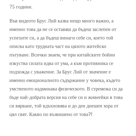
75 години.
Във видеото Брус Лий казва нещо много важно, а
именно това да не се оставяш да бъдеш заслепен от
успехите си, а да бъдеш винаги себе си, което той
описва като трудната част на цялото житейско
пътуване. Всички знаем, че при китайските бойни
изкуства силата идва от ума, а към противника се
подхожда с уважение. За Брус Лий от значение е
именно емоционалното съдържание у човека, където
умственото надминава физическото. В стремежа си да
бъде най-добрата версия на себе си и живеейки в това
си вярване, той вдъхновява и до ден днешен хора от
цял свят. Какво по възвишено от това?!