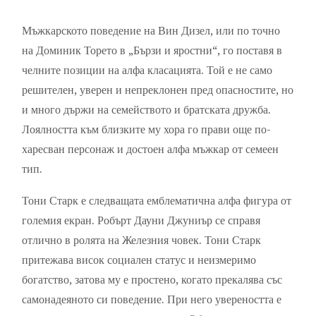
Мъжкарското поведение на Вин Дизел, или по точно
на Доминик Торето в „Бързи и яростни“, го поставя в
челните позиции на алфа класацията. Той е не само
решителен, уверен и непреклонен пред опасностите, но
и много държи на семейството и братската дружба.
Лоялността към близките му хора го прави още по-
харесван персонаж и достоен алфа мъжкар от семеен
тип.
Тони Старк е следващата емблематична алфа фигура от
големия екран. Робърт Дауни Джуниър се справя
отлично в ролята на Железния човек. Тони Старк
притежава висок социален статус и неизмеримо
богатство, затова му е простено, когато прекалява със
самонадеяното си поведение. При него увереността е