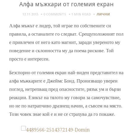
Алфа мъжкари от големия екран
12.11.2015
0 COMMENTS
1 MIN
READ
ЛИЧНИ
Алфа мъжът е лидер, той играе по собствените си
правила, а останалите го следват. Срещуположният пол
е привлечен от него като магнит, заради увереното му
поведение и склонността му да поема рискове. Той
просто е интересен.
Безспорно от големия екран най-виден представител на
алфа мъжкарите е Джеймс Бонд. Пронизващо уверен
поглед, нетрепващ пред опасностите, рязък ум и бързи
реакции. Езикът на тялото му говори за самочувствие,
но не по натрапчиво дразнещ начин, а съвсем на място.
Този човек знае кой е и не се страхува да го покаже.