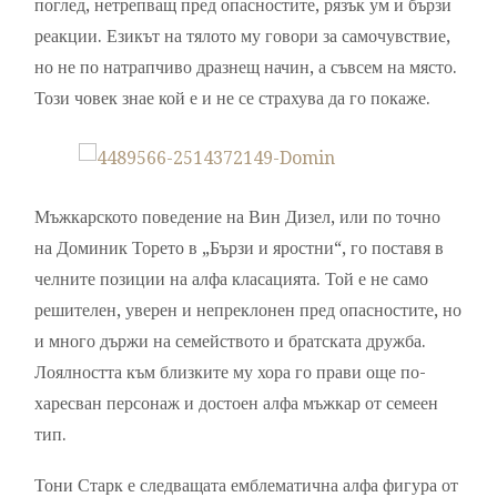
поглед, нетрепващ пред опасностите, рязък ум и бързи
реакции. Езикът на тялото му говори за самочувствие,
но не по натрапчиво дразнещ начин, а съвсем на място.
Този човек знае кой е и не се страхува да го покаже.
Мъжкарското поведение на Вин Дизел, или по точно
на Доминик Торето в „Бързи и яростни“, го поставя в
челните позиции на алфа класацията. Той е не само
решителен, уверен и непреклонен пред опасностите, но
и много държи на семейството и братската дружба.
Лоялността към близките му хора го прави още по-
харесван персонаж и достоен алфа мъжкар от семеен
тип.
Тони Старк е следващата емблематична алфа фигура от