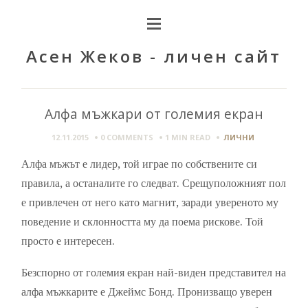
Асен Жеков - личен сайт
Алфа мъжкари от големия екран
12.11.2015
0 COMMENTS
1 MIN
READ
ЛИЧНИ
Алфа мъжът е лидер, той играе по собствените си
правила, а останалите го следват. Срещуположният пол
е привлечен от него като магнит, заради увереното му
поведение и склонността му да поема рискове. Той
просто е интересен.
Безспорно от големия екран най-виден представител на
алфа мъжкарите е Джеймс Бонд. Пронизващо уверен