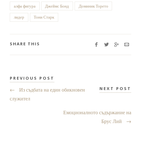
алфа фигура
Джеймс Бонд
Доминик Торето
лидер
Тони Старк
SHARE THIS
PREVIOUS POST
NEXT POST
←
Из съдбата на един обикновен
служител
Емоционалното съдържание на
Брус Лий
→