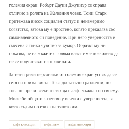
големия екран. Робърт Дауни Джуниър се справя
отлично в ролята на Железния човек. Тони Старк
притежава висок социален статус и неизмеримо
богатство, затова му е простено, когато прекалява със
самонадеяното си поведение. При него увереността е
смесена с тънко чувство за хумор. Образът му ни
показва, че на мъжете с голяма власт им е позволено да
не се подчиняват на правилата.
За тези трима персонажи от големия екран успях да се
сетя на прима виста. Те са достатъчно различни, но
това не пречи всеки от тях да е алфа мъжкар по своему.
Може би общото качество у всички е увереността, за
която съдим по езика на тялото им.
алфа класация
алфа мъж
алфа мъжкари