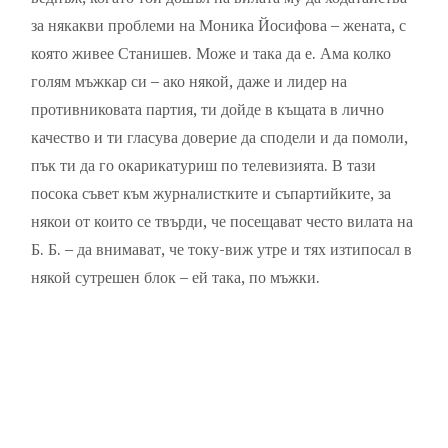
за някакви проблеми на Моника Йосифова – жената, с
която живее Станишев. Може и така да е. Ама колко
голям мъжкар си – ако някой, даже и лидер на
противниковата партия, ти дойде в къщата в лично
качество и ти гласува доверие да сподели и да помоли,
пък ти да го окарикатуриш по телевизията. В тази
посока съвет към журналистките и съпартийките, за
някои от които се твърди, че посещават често вилата на
Б. Б. – да внимават, че току-виж утре и тях изтипосал в
някой сутрешен блок – ей така, по мъжки.