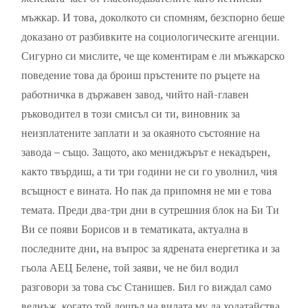
мъжкар. И това, доколкото си спомням, безспорно беше
доказано от разбивките на социологическите агенции.
Сигурно си мислите, че ще коментирам е ли мъжкарско
поведение това да броиш пръстените по ръцете на
работничка в държавен завод, чийто най-главен
ръководител в този смисъл си ти, виновник за
неизплатените заплати и за окаяното състояние на
завода – също. Защото, ако мениджърът е некадърен,
както твърдиш, а ти три години не си го уволнил, чия
всъщност е вината. Но пак да припомня не ми е това
темата. Преди два-три дни в сутрешния блок на Би Ти
Ви се появи Борисов и в тематиката, актуална в
последните дни, на въпрос за ядрената енергетика и за
гьола АЕЦ Белене, той заяви, че не бил водил
разговори за това със Станишев. Бил го виждал само
веднъж, когато той дошъл на вилата му да ходатайства