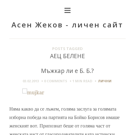
Асен Жеков - личен сайт
POSTS TAGGED
АЕЦ БЕЛЕНЕ
Мъжкар ли е Б. Б.?
03.02.2013
0 COMMENTS
1 MIN
READ
ЛИЧНИ
Няма какво да се лъжем, голяма заслуга за голямата
изборна победа на партията на Бойко Борисов имаше
женският вот. Припознат беше от голяма част от
женската част от гласоподавателите като истински