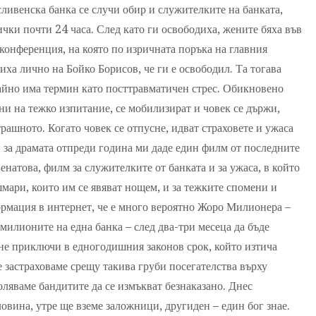
сливенска банка се случи обир и служителките на банката,
чки почти 24 часа. След като ги освободиха, жените бяха във
конференция, на която по изричната поръка на главния
ха лично на Бойко Борисов, че ги е освободил. Та тогава
чайно има термин като посттравматичен стрес. Обикновено
ни на тежко изпитание, се мобилизират и човек се държи,
трашното. Когато човек се отпусне, идват страховете и ужаса
 за драмата отпреди година ми даде един филм от последните
атова, филм за служителките от банката и за ужаса, в който
шмари, които им се явяват нощем, и за тежките спомени и
ормация в интернет, че е много вероятно Жоро Милионера –
 милионите на една банка – след два-три месеца да бъде
 не приключи в едногодишния законов срок, който изтича
е застраховаме срещу такива груби посегателства върху
оляваме бандитите да се измъкват безнаказано. Днес
овина, утре ще вземе заложници, другиден – един бог знае.