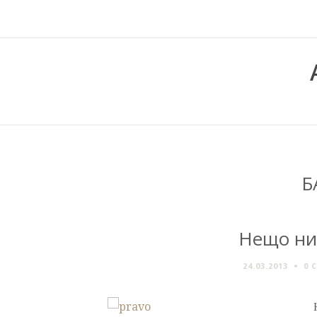
Б
Нещо ни
24.03.2013
0 