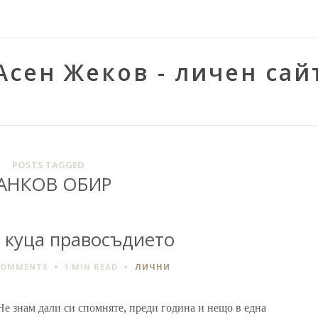
Асен Жеков - личен сай
POSTS TAGGED
АНКОВ ОБИР
 куца правосъдието
COMMENTS
1 MIN
READ
ЛИЧНИ
Не знам дали си спомняте, преди година и нещо в една