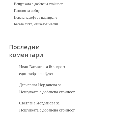
Нощувката с добавена стойност
Илюзия за избор
Новата тарифа за паркиране
Касата лъже, етикетът мълчи
Последни
коментари
Иван Василев
за
60 евро за
един забравен бутон
Десислава Йорданова
за
Нощувката с добавена стойност
Светлана Йорданова
за
Нощувката с добавена стойност