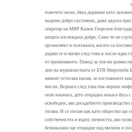
повечето жени, бяха държани като заложни
видимо добро състояние, даже дадоха прес
секретар на МВР Калин Георгиев благодари
нещата изглеждаха добре. Само че не слу
организмът и психиката, когато са поставе
държи се и малко след това и после идва с
от преживяното. Повод за тия ми размисли
дни на журналистката от БТВ Миролюба Бен
живеят оттогава насам, за постоянните ко
мисли. Веднага след това пък мернах инф
онзи юначага, дето открадна инкасо буса с
освободен, ако досъдебното производство
тогава. И се питам как като общество ще с
собствеността и върху личността, ако позв
безнаказано ще открадне над милион и пол