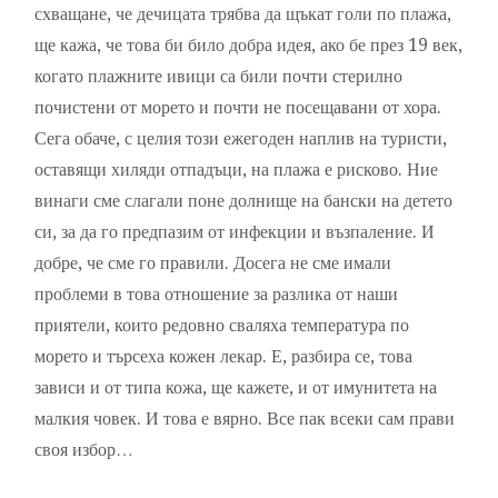
схващане, че дечицата трябва да щъкат голи по плажа,
ще кажа, че това би било добра идея, ако бе през 19 век,
когато плажните ивици са били почти стерилно
почистени от морето и почти не посещавани от хора.
Сега обаче, с целия този ежегоден наплив на туристи,
оставящи хиляди отпадъци, на плажа е рисково. Ние
винаги сме слагали поне долнище на бански на детето
си, за да го предпазим от инфекции и възпаление. И
добре, че сме го правили. Досега не сме имали
проблеми в това отношение за разлика от наши
приятели, които редовно сваляха температура по
морето и търсеха кожен лекар. Е, разбира се, това
зависи и от типа кожа, ще кажете, и от имунитета на
малкия човек. И това е вярно. Все пак всеки сам прави
своя избор…