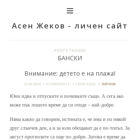
Асен Жеков - личен сайт
POSTS TAGGED
БАНСКИ
Внимание: детето е на плажа!
13.06.2014
0 COMMENTS
1 MIN
READ
ЛИЧНИ
Юни идва и отпуските и почивките също. А сега ако
може пък лошото време да си отиде – най-добре.
Няма какво да говорим, истината е, че има и по някой
друг слънчев ден, а и за юли обещават да е по-топъл. За
август прогнозите са още по-добри. Затова е време да