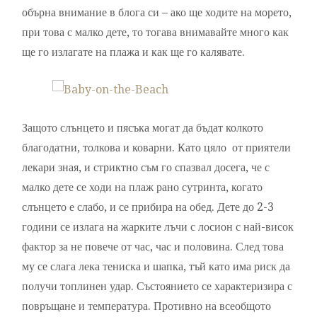
обърна внимание в блога си – ако ще ходите на морето,
при това с малко дете, то тогава внимавайте много как
ще го излагате на плажа и как ще го калявате.
Защото слънцето и пясъка могат да бъдат колкото
благодатни, толкова и коварни. Като цяло от приятели
лекари зная, и стриктно съм го спазвал досега, че с
малко дете се ходи на плаж рано сутринта, когато
слънцето е слабо, и се прибира на обед. Дете до 2-3
години се излага на жарките лъчи с лосион с най-висок
фактор за не повече от час, час и половина. След това
му се слага лека тениска и шапка, тъй като има риск да
получи топлинен удар. Състоянието се характеризира с
повръщане и температура. Противно на всеобщото