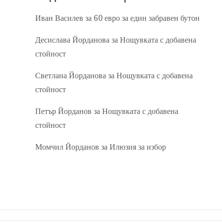
Иван Василев
за
60 евро за един забравен бутон
Десислава Йорданова
за
Нощувката с добавена
стойност
Светлана Йорданова
за
Нощувката с добавена
стойност
Петър Йорданов
за
Нощувката с добавена
стойност
Момчил Йорданов
за
Илюзия за избор