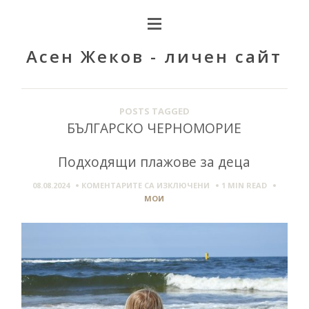
Асен Жеков - личен сайт
POSTS TAGGED
БЪЛГАРСКО ЧЕРНОМОРИЕ
Подходящи плажове за деца
ЗА
08.08.2024
КОМЕНТАРИТЕ СА ИЗКЛЮЧЕНИ
1 MIN
READ
ПОДХОДЯЩИ
МОИ
ПЛАЖОВЕ
ЗА
ДЕЦА