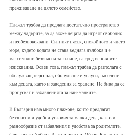
преживяване на цялото семейство.
Плажът трябва да предлага достатъчно пространство
между чадърите, за да може децата да играят свободно
и необезпокоявани. Ситният пясък, спокойното и чисто
море, където водата не става веднага дълбока и е
максимално безопасна за къпане, са сред основните
изисквания. Освен това, плажът трябва да разполага с
обслужващ персонал, оборудване и услуги, насочени
към децата, както и заведения за хранене. Не бива да се
пропускат и забавленията за най-малките.
В България има много плажове, които предлагат
безопасни и удобни условия за малки деца, както и
разнообразие от забавления и удобства за родителите.
Сред тях са Албена, Златни пясъци, Обзор, Каваците в