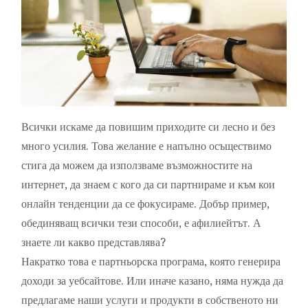
БОРИСОВ
Всички искаме да повишим приходите си лесно и без
много усилия. Това желание е напълно осъществимо
стига да можем да използваме възможностите на
интернет, да знаем с кого да си партнираме и към кои
онлайн тенденции да се фокусираме. Добър пример,
обединяващ всички тези способи, е афилиейтът. А
знаете ли какво представлява?
Накратко това е партньорска програма, която генерира
доходи за уебсайтове. Или иначе казано, няма нужда да
предлагаме наши услуги и продукти в собственото ни