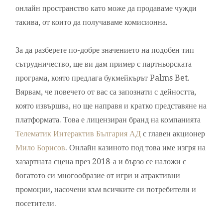
онлайн пространство като може да продаваме чужди
такива, от които да получаваме комисионна.
За да разберете по-добре значението на подобен тип
сътрудничество, ще ви дам пример с партньорската
програма, която предлага букмейкърът Palms Bet.
Вярвам, че повечето от вас са запознати с дейността,
която извършва, но ще направя и кратко представяне на
платформата. Това е лицензиран бранд на компанията
Телематик Интерактив България АД
с главен акционер
Мило Борисов
. Онлайн казиното под това име изгря на
хазартната сцена през 2018-а и бързо се наложи с
богатото си многообразие от игри и атрактивни
промоции, насочени към всичките си потребители и
посетители.