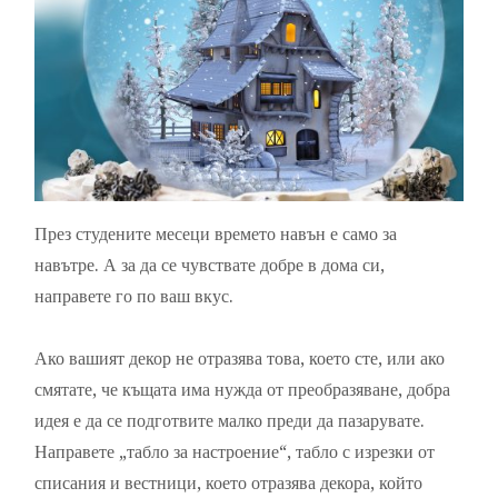
През студените месеци времето навън е само за
навътре. А за да се чувствате добре в дома си,
направете го по ваш вкус.
Ако вашият декор не отразява това, което сте, или ако
смятате, че къщата има нужда от преобразяване, добра
идея е да се подготвите малко преди да пазарувате.
Направете „табло за настроение“, табло с изрезки от
списания и вестници, което отразява декора, който