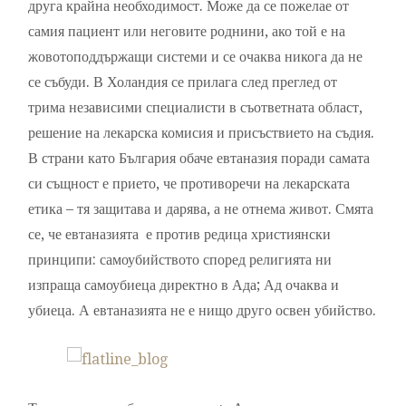
друга крайна необходимост. Може да се пожелае от
самия пациент или неговите роднини, ако той е на
жовотоподдържащи системи и се очаква никога да не
се събуди. В Холандия се прилага след преглед от
трима независими специалисти в съответната област,
решение на лекарска комисия и присъствието на съдия.
В страни като България обаче евтаназия поради самата
си същност е прието, че противоречи на лекарската
етика – тя защитава и дарява, а не отнема живот. Смята
се, че евтаназията е против редица християнски
принципи: самоубийството според религията ни
изпраща самоубиеца директно в Ада; Ад очаква и
убиеца. А евтаназията не е нищо друго освен убийство.