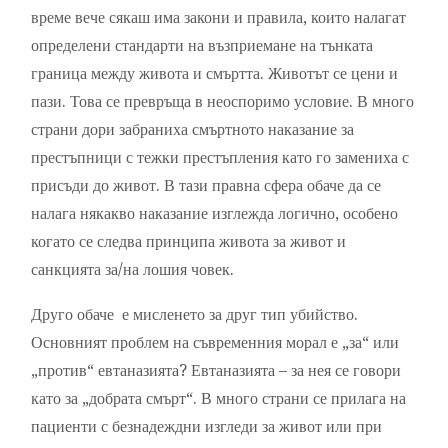
време вече сякаш има закони и правила, които налагат
определени стандарти на възприемане на тънката
граница между живота и смъртта. Животът се цени и
пази. Това се превръща в неоспоримо условие. В много
страни дори забраниха смъртното наказание за
престъпници с тежки престъпления като го замениха с
присъди до живот. В тази правна сфера обаче да се
налага някакво наказание изглежда логично, особено
когато се следва принципа живота за живот и
санкцията за/на лошия човек.
Друго обаче е мисленето за друг тип убийство.
Основният проблем на съвременния морал е „за“ или
„против“ евтаназията? Евтаназията – за нея се говори
като за „добрата смърт“. В много страни се прилага на
пациенти с безнадеждни изгледи за живот или при