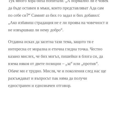
Тук много хора биха попитали: „А нормално ли е човек
да бъде оставен в мъки, които представляват Ада сам
по себе си?“ Самият аз бих го задал и бих добавил:
„Ако избавиш страдащия не е ли проява на човечност и
не извършваш ли нему добро“.
Отдавна исках да засегна тази тема, защото тя е
интересна от морална и етична гледна точка. Честно
казано мислех, че бих могъл, пишейки в блога си, да
взема някоя от двете позиции – „за“ или „против“.
Обаче ми е трудно. Мисля, че и поколения след нас ще
разсъждават и въпросът пак няма да получи
едностранен и еднозначен отговор.