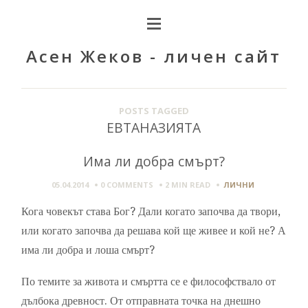
Асен Жеков - личен сайт
POSTS TAGGED
ЕВТАНАЗИЯТА
Има ли добра смърт?
05.04.2014
0 COMMENTS
2 MIN
READ
ЛИЧНИ
Кога човекът става Бог? Дали когато започва да твори,
или когато започва да решава кой ще живее и кой не? А
има ли добра и лоша смърт?
По темите за живота и смъртта се е философствало от
дълбока древност. От отправната точка на днешно