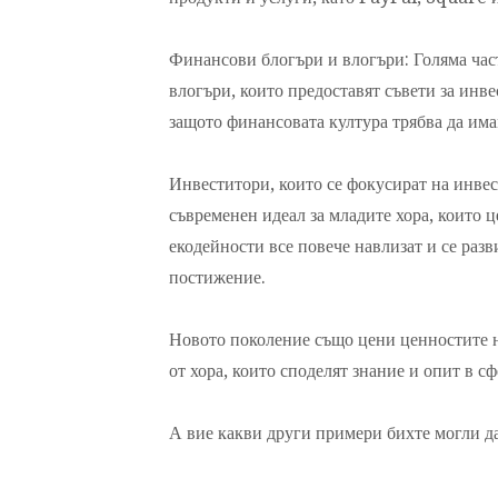
Финансови блогъри и влогъри: Голяма час
влогъри, които предоставят съвети за инве
защото финансовата култура трябва да им
Инвеститори, които се фокусират на инвес
съвременен идеал за младите хора, които ц
екодейности все повече навлизат и се раз
постижение.
Новото поколение също цени ценностите н
от хора, които споделят знание и опит в с
А вие какви други примери бихте могли да