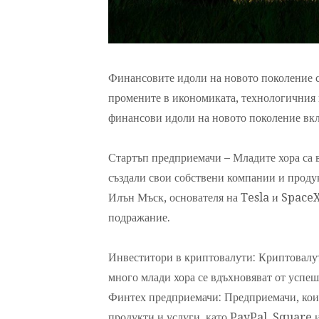
Финансовите идоли на новото поколение с
промените в икономиката, технологичния 
финансови идоли на новото поколение вк
Стартъп предприемачи – Младите хора са 
създали свои собствени компании и проду
Илън Мъск, основателя на Tesla и SpaceX
подражание.
Инвеститори в криптовалути: Криптовалут
много млади хора се вдъхновяват от успеш
Финтех предприемачи: Предприемачи, кои
продукти и услуги, като PayPal, Square и