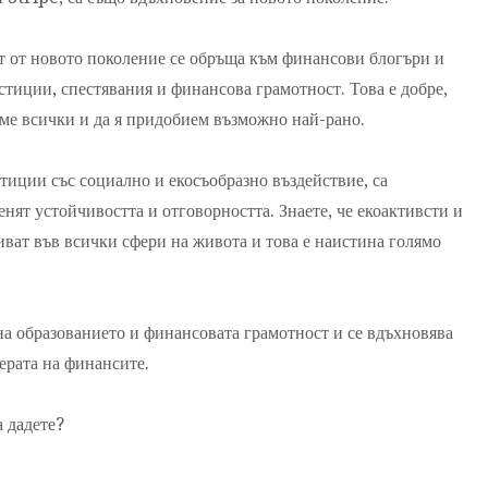
т от новото поколение се обръща към финансови блогъри и
стиции, спестявания и финансова грамотност. Това е добре,
аме всички и да я придобием възможно най-рано.
тиции със социално и екосъобразно въздействие, са
енят устойчивостта и отговорността. Знаете, че екоактивсти и
виват във всички сфери на живота и това е наистина голямо
а образованието и финансовата грамотност и се вдъхновява
ферата на финансите.
 дадете?