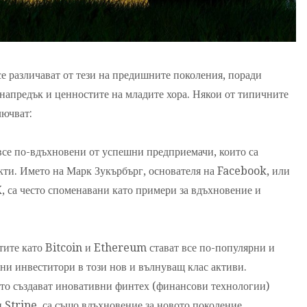
е различават от тези на предишните поколения, поради
напредък и ценностите на младите хора. Някои от типичните
лючват:
все по-вдъхновени от успешни предприемачи, които са
кти. Името на Марк Зукърбърг, основателя на Facebook, или
, са често споменавани като примери за вдъхновение и
ите като Bitcoin и Ethereum стават все по-популярни и
ни инвеститори в този нов и вълнуващ клас активи.
то създават иновативни финтех (финансови технологии)
 Stripe, са също вдъхновение за новото поколение.