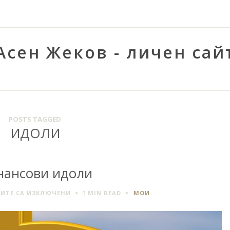
Асен Жеков - личен сай
POSTS TAGGED
ИДОЛИ
нансови идоли
ЗА
ИТЕ СА ИЗКЛЮЧЕНИ
1 MIN
READ
МОИ
ФИНАНСОВИ
ИДОЛИ