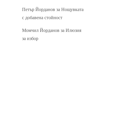
Петър Йорданов
за
Нощувката
с добавена стойност
Момчил Йорданов
за
Илюзия
за избор