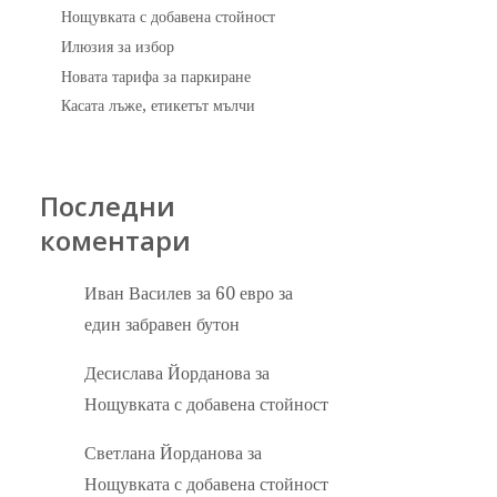
Нощувката с добавена стойност
Илюзия за избор
Новата тарифа за паркиране
Касата лъже, етикетът мълчи
Последни
коментари
Иван Василев
за
60 евро за
един забравен бутон
Десислава Йорданова
за
Нощувката с добавена стойност
Светлана Йорданова
за
Нощувката с добавена стойност