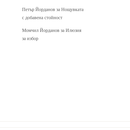
Петър Йорданов
за
Нощувката
с добавена стойност
Момчил Йорданов
за
Илюзия
за избор