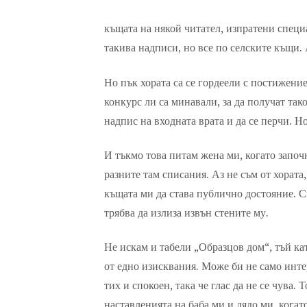
къщата на някой читател, изпратени специ
такива надписи, но все по селските къщи.
Но пък хората са се гордеели с постижение
конкурс ли са минавали, за да получат так
надпис на входната врата и да се перчи. Но
И тъкмо това питам жена ми, когато започ
разните там списания. Аз не съм от хората
къщата ми да става публично достояние. См
трябва да излиза извън стените му.
Не искам и табели „Образцов дом“, тъй кат
от едно изисквания. Може би не само интер
тих и спокоен, така че глас да не се чува. 
наставленията на баба ми и дядо ми, когат