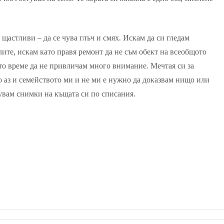
щастливи – да се чува глъч и смях. Искам да си гледам
лите, искам като правя ремонт да не съм обект на всеобщото
то време да не привличам много внимание. Мечтая си за
 аз и семейството ми и не ми е нужно да доказвам нищо или
кувам снимки на къщата си по списания.