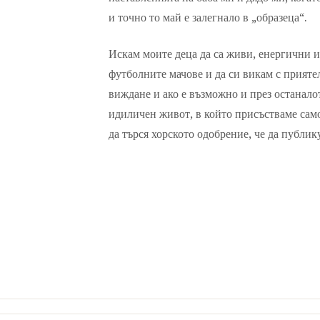
и точно то май е залегнало в „образеца“.
Искам моите деца да са живи, енергични и 
футболните мачове и да си викам с прияте
виждане и ако е възможно и през останало
идиличен живот, в който присъстваме само
да търся хорското одобрение, че да публи