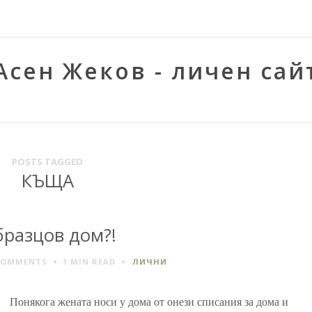
Асен Жеков - личен сай
POSTS TAGGED
КЪЩА
разцов дом?!
COMMENTS
1 MIN
READ
ЛИЧНИ
Понякога жената носи у дома от онези списания за дома и