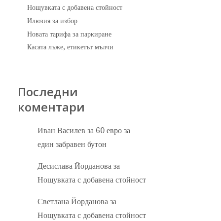
Нощувката с добавена стойност
Илюзия за избор
Новата тарифа за паркиране
Касата лъже, етикетът мълчи
Последни
коментари
Иван Василев
за
60 евро за
един забравен бутон
Десислава Йорданова
за
Нощувката с добавена стойност
Светлана Йорданова
за
Нощувката с добавена стойност