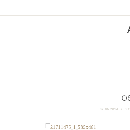
Об
02.06.2014
0 