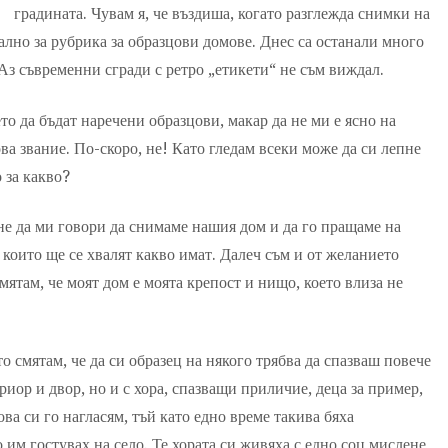
градината. Чувам я, че въздиша, когато разглежда снимки на
ално за рубрика за образцови домове. Днес са останали много
 Аз съвременни сгради с ретро „етикети“ не съм виждал.
то да бъдат наречени образцови, макар да не ми е ясно на
ова звание. По-скоро, не! Като гледам всеки може да си лепне
 за какво?
не да ми говори да снимаме нашия дом и да го пращаме на
, които ще се хвалят какво имат. Далеч съм и от желанието
ятам, че моят дом е моята крепост и нищо, което влиза не
о смятам, че да си образец на някого трябва да спазваш повече
иор и двор, но и с хора, спазващи приличие, деца за пример,
Това си го нагласям, тъй като едно време такива бяха
о им гостувах на село. Те хората си живяха с едно соц мислене