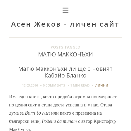
Асен Жеков - личен сайт
POSTS TAGGED
МАТЮ МАККОНЪХИ
Матю Макконъхи ли ще е новият
Кабайо Бланко
12.03.2016
0 COMMENTS
1 MIN
READ
ЛИЧНИ
Има една книга, която придоби огромна популярност
по целия свят и стана доста успешна и у нас. Става
дума за
Born to run
или както е преведена на
български език,
Родени да тичат
с автор Кристофър
МакДугъл.