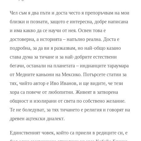
Чел съм я два пъти и доста често я препоръчвам на мои
близки и познати, защото е интересна, добре написана
и има какво да се научи от нея. Освен това е
достоверна, а историята – напълно реална. Доста е
подробна, за да ви я разказвам, но най-общо казано
става дума за тичане и за най-добрите естествени
бегачи, останали на планетата – индианците тараумара
от Медните каньони на Мексико. Потърсете статии за
тях, чийто автор е Иво Иванов, и ще видите, че тези
хора са повече от любопитни. Живеят в затворена
общност и изолирани от света по собствено желание.
Те не боледуват, за тях тичането е религия и говорят на
древен ацтекски диалект.
Единственият човек, който са приели в редиците си, е