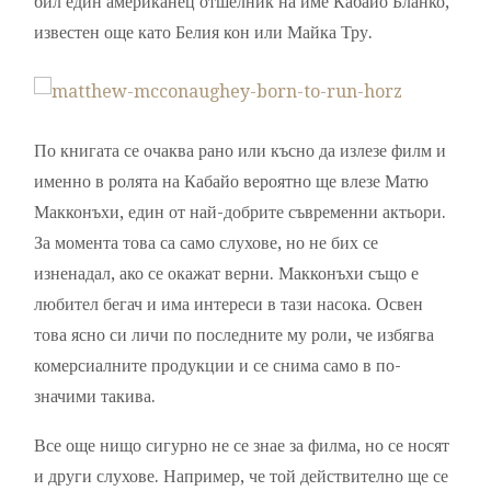
бил един американец отшелник на име Кабайо Бланко,
известен още като Белия кон или Майка Тру.
По книгата се очаква рано или късно да излезе филм и
именно в ролята на Кабайо вероятно ще влезе Матю
Макконъхи, един от най-добрите съвременни актьори.
За момента това са само слухове, но не бих се
изненадал, ако се окажат верни. Макконъхи също е
любител бегач и има интереси в тази насока. Освен
това ясно си личи по последните му роли, че избягва
комерсиалните продукции и се снима само в по-
значими такива.
Все още нищо сигурно не се знае за филма, но се носят
и други слухове. Например, че той действително ще се