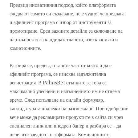
Предвид иновативния подход, който платформата
следва от самото си създаване, не е чудно, че предлага
и афилиейт програма с избор от инструменти за
промотиране. Сред важните детайли за сключване на
партньорство са кандидатстването, изискванията и
комисионните.
Разбира се, преди да станете част от която и да е
афилиейт програма, се изисква задължителна
регистрация. В PalmsBet стъпките за това са
максимално улеснени и изпълнението им не отнема
време. След попълване на онлайн формуляр,
кандидатурата подлежи на разглеждане. При одобрение
вече може да рекламирате продуктите в сайта си чрез
специален линк или внедрен банер и разбира се – да
печелите заедно с платформата. Комисионните,