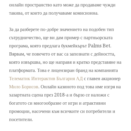
онлайн пространство като може да продаваме чужди
такива, от които да получаваме комисионна.
За да разберете по-добре значението на подобен тип
сътрудничество, ще ви дам пример с партньорската
програма, която предлага букмейкърът Palms Bet.
Вярвам, че повечето от вас са запознати с дейността,
която извършва, но ще направя и кратко представяне на
платформата. Това е лицензиран бранд на компанията
Телематик Интерактив България АД
с главен акционер
Мило Борисов
. Онлайн казиното под това име изгря на
хазартната сцена през 2018-а и бързо се наложи с
богатото си многообразие от игри и атрактивни
промоции, насочени към всичките си потребители и
посетители.