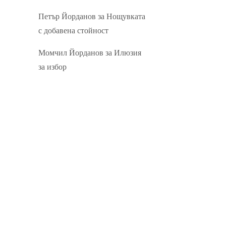
Петър Йорданов
за
Нощувката
с добавена стойност
Момчил Йорданов
за
Илюзия
за избор