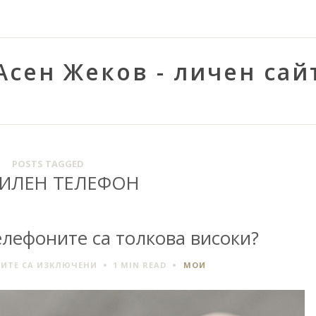
Асен Жеков - личен сай
POSTS TAGGED
ИЛЕН ТЕЛЕФОН
елефоните са толкова високи?
ЗА
ИТЕ СА ИЗКЛЮЧЕНИ
1 MIN
READ
МОИ
ЗАЩО
ЦЕНИТЕ
НА