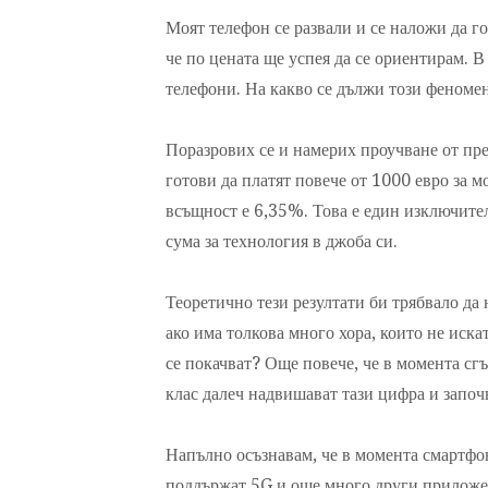
Моят телефон се развали и се наложи да г
че по цената ще успея да се ориентирам. В 
телефони. На какво се дължи този феноме
Поразрових се и намерих проучване от пре
готови да платят повече от 1000 евро за 
всъщност е 6,35%. Това е един изключител
сума за технология в джоба си.
Теоретично тези резултати би трябвало да 
ако има толкова много хора, които не иск
се покачват? Още повече, че в момента с
клас далеч надвишават тази цифра и започв
Напълно осъзнавам, че в момента смартфон
поддържат 5G и още много други приложе