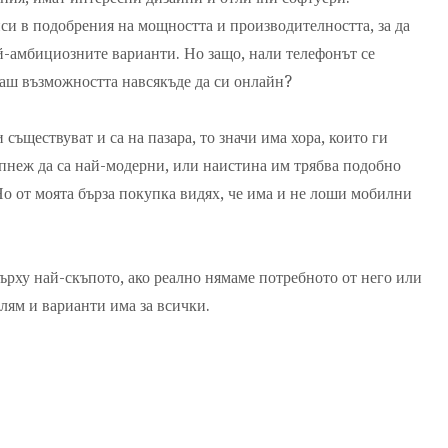
си в подобрения на мощността и производителността, за да
й-амбициозните варианти. Но защо, нали телефонът се
маш възможността навсякъде да си онлайн?
съществуват и са на пазара, то значи има хора, които ги
опнеж да са най-модерни, или наистина им трябва подобно
 Но от моята бърза покупка видях, че има и не лоши мобилни
върху най-скъпото, ако реално нямаме потребното от него или
лям и варианти има за всички.