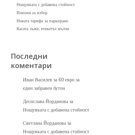
Нощувката с добавена стойност
Илюзия за избор
Новата тарифа за паркиране
Касата лъже, етикетът мълчи
Последни
коментари
Иван Василев
за
60 евро за
един забравен бутон
Десислава Йорданова
за
Нощувката с добавена стойност
Светлана Йорданова
за
Нощувката с добавена стойност