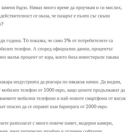
о заменя бързо. Нямах много време да проучвам и си мислих,
действителност се оказа, че пазарът е пълен със скъпи
н?
ди година. To показва, че само 3% от потребителите са
мобилен телефон. А според официални данни, процентът
но малък процент от хора, които биха инвестирали такава
накара индустрията да реагира по някакъв начин. Да видим,
ат мобилен телефон от 1000 евро, защо цените продължават да
гъваемите мобилни телефони и най-новите смартфони от висок
ат опасно да се оправят към бариерата от 2000 евро.
ите разполагат с много повече памет, модерни камери,
ния, имат интересни дизайни и отлични софтуери.