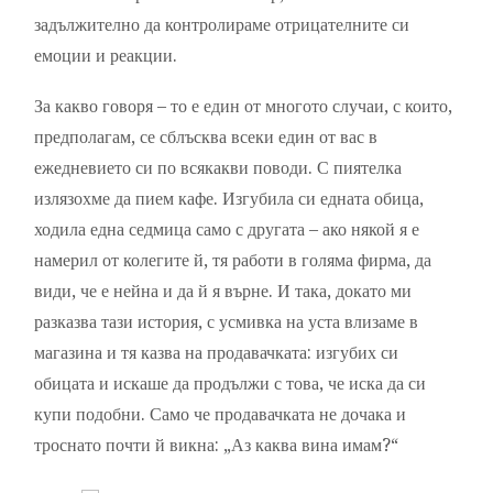
задължително да контролираме отрицателните си
емоции и реакции.
За какво говоря – то е един от многото случаи, с които,
предполагам, се сблъсква всеки един от вас в
ежедневието си по всякакви поводи. С пиятелка
излязохме да пием кафе. Изгубила си едната обица,
ходила една седмица само с другата – ако някой я е
намерил от колегите й, тя работи в голяма фирма, да
види, че е нейна и да й я върне. И така, докато ми
разказва тази история, с усмивка на уста влизаме в
магазина и тя казва на продавачката: изгубих си
обицата и искаше да продължи с това, че иска да си
купи подобни. Само че продавачката не дочака и
троснато почти й викна: „Аз каква вина имам?“