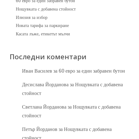
60 евро за един забравен бутон
Нощувката с добавена стойност
Илюзия за избор
Новата тарифа за паркиране
Касата лъже, етикетът мълчи
Последни коментари
Иван Василев
за
60 евро за един забравен бутон
Десислава Йорданова
за
Нощувката с добавена
стойност
Светлана Йорданова
за
Нощувката с добавена
стойност
Петър Йорданов
за
Нощувката с добавена
стойност