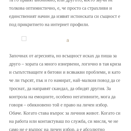
толкова оптимистично, е, че просто са страхливи и
единственият начин да изявят истинската си същност е
под прикритието на интернет профили.
Започнах от агресията, но всъщност исках да пиша за
друго – хората са много изнервени, логично в тая криза
и съпътстващите я битови и всякакви проблеми, и като
че ли търсят, пък и го намират, най-малкия повод да се
троснат, да направят скандал, да обидят другия. За
контрола на емоциите, особено негативните, мога да
говоря – обикновено той е право на личен избор.
Обаче. Когато става въпрос за личния живот. Когато си
на работа или контактуваш по служба, си мисля, че не
само не е въпрос на личен избор, а е абсолютно