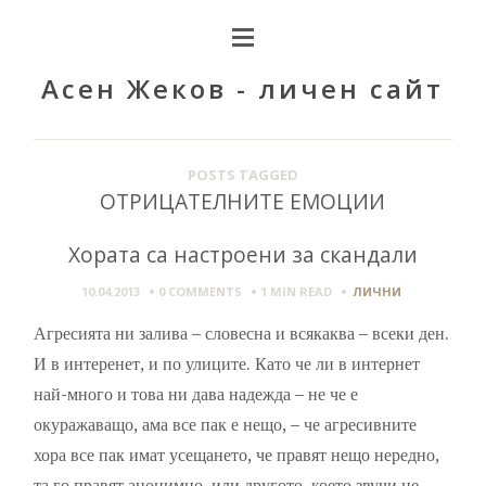
Асен Жеков - личен сайт
POSTS TAGGED
ОТРИЦАТЕЛНИТЕ ЕМОЦИИ
Хората са настроени за скандали
10.04.2013
0 COMMENTS
1 MIN
READ
ЛИЧНИ
Агресията ни залива – словесна и всякаква – всеки ден.
И в интеренет, и по улиците. Като че ли в интернет
най-много и това ни дава надежда – не че е
окуражаващо, ама все пак е нещо, – че агресивните
хора все пак имат усещането, че правят нещо нередно,
та го правят анонимно, или другото, което звучи не