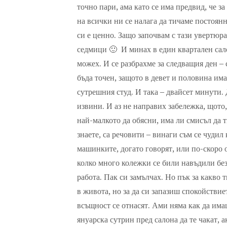
точно пари, ама като се има предвид, че за
на всички ни се налага да тичаме постоянн
си е ценно. Защо започвам с тази увертюр
седмици 🙂 И минах в един квартален сало
можех. И се разбрахме за следващия ден – 
бъда точен, защото в девет и половина има
сутрешния студ. И така – двайсет минути. 
извини. И аз не направих забележка, щото,
най-малкото да обясни, има ли смисъл да 
знаете, са речовити – винаги съм се чудил
машинките, догато говорят, или по-скоро 
колко много колежки се били навъдили без 
работа. Пак си замълчах. Но пък за какво 
в живота, но за да си запазиш спокойствиет
всъщност се отнасят. Ами няма как да имаш
януарска сутрин пред салона да те чакат, 