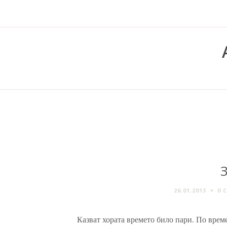
26.01.2013
0 
Казват хората времето било пари. По време