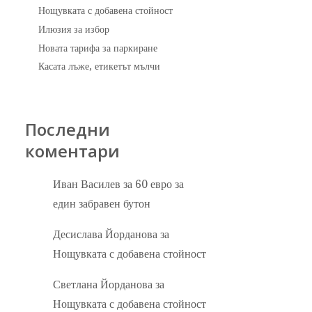
Нощувката с добавена стойност
Илюзия за избор
Новата тарифа за паркиране
Касата лъже, етикетът мълчи
Последни
коментари
Иван Василев
за
60 евро за
един забравен бутон
Десислава Йорданова
за
Нощувката с добавена стойност
Светлана Йорданова
за
Нощувката с добавена стойност