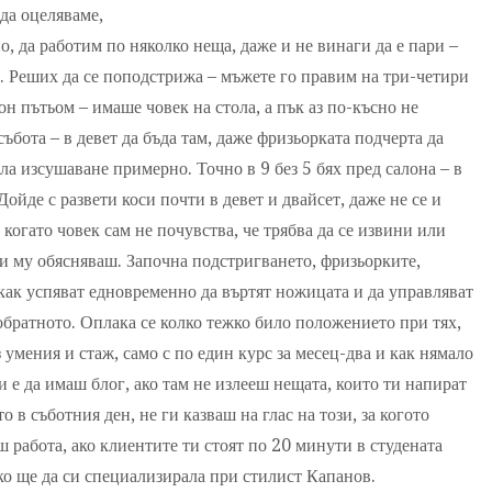
 да оцеляваме,
о, да работим по няколко неща, даже и не винаги да е пари –
а. Реших да се поподстрижа – мъжете го правим на три-четири
н пътьом – имаше човек на стола, а пък аз по-късно не
събота – в девет да бъда там, даже фризьорката подчерта да
ла изсушаване примерно. Точно в 9 без 5 бях пред салона – в
Дойде с развети коси почти в девет и двайсет, даже не се и
 когато човек сам не почувства, че трябва да се извини или
ти му обясняваш. Започна подстригването, фризьорките,
 как успяват едновременно да въртят ножицата и да управляват
обратното. Оплака се колко тежко било положението при тях,
умения и стаж, само с по един курс за месец-два и как нямало
ти е да имаш блог, ако там не излееш нещата, които ти напират
о в съботния ден, не ги казваш на глас на този, за когото
 работа, ако клиентите ти стоят по 20 минути в студената
ако ще да си специализирала при стилист Капанов.