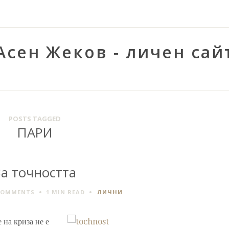
Асен Жеков - личен сай
POSTS TAGGED
ПАРИ
За точността
COMMENTS
1 MIN
READ
ЛИЧНИ
 на криза не е