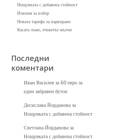
Нощувката с добавена стойност
Илюзия за избор
Новата тарифа за паркиране
Касата лъже, етикетът мълчи
Последни
коментари
Иван Василев
за
60 евро за
един забравен бутон
Десислава Йорданова
за
Нощувката с добавена стойност
Светлана Йорданова
за
Нощувката с добавена стойност