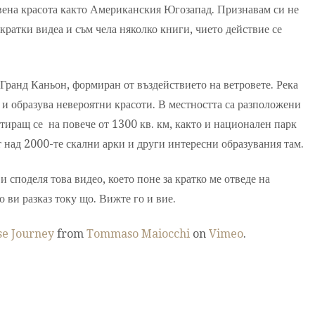
твена красота както Американския Югозапад. Признавам си не
 кратки видеа и съм чела няколко книги, чието действие се
 Гранд Каньон, формиран от въздействието на ветровете. Река
и образува невероятни красоти. В местността са разположени
иращ се на повече от 1300 кв. км, както и национален парк
 над 2000-те скални арки и други интересни образувания там.
и споделя това видео, което поне за кратко ме отведе на
о ви разказ току що. Вижте го и вие.
se Journey
from
Tommaso Maiocchi
on
Vimeo
.