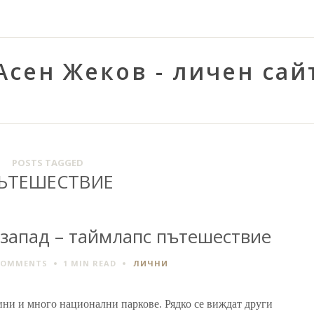
Асен Жеков - личен сай
POSTS TAGGED
ЪТЕШЕСТВИЕ
запад – таймлапс пътешествие
COMMENTS
1 MIN
READ
ЛИЧНИ
ини и много национални паркове. Рядко се виждат други