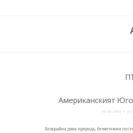
П
Американският Юго
19.08.2014
0 
Безкрайна дива природа, безметежни пуст