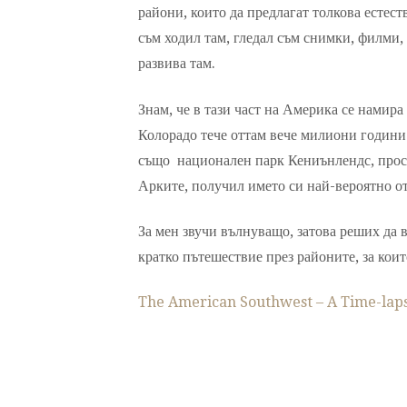
райони, които да предлагат толкова естес
съм ходил там, гледал съм снимки, филми,
развива там.
Знам, че в тази част на Америка се намира
Колорадо тече оттам вече милиони години 
също национален парк Кениънлендс, прост
Арките, получил името си най-вероятно от
За мен звучи вълнуващо, затова реших да в
кратко пътешествие през районите, за коит
The American Southwest – A Time-lap