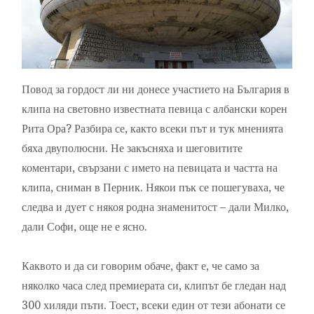
Повод за гордост ли ни донесе участието на България в
клипа на световно известната певица с албански корен
Рита Ора? Разбира се, както всеки път и тук мненията
бяха двуполюсни. Не закъсняха и шеговитите
коментари, свързани с името на певицата и частта на
клипа, сниман в Перник. Някои пък се пошегуваха, че
следва и дует с някоя родна знаменитост – дали Милко,
дали Софи, още не е ясно.
Каквото и да си говорим обаче, факт е, че само за
няколко часа след премиерата си, клипът бе гледан над
300 хиляди пъти. Тоест, всеки един от тези абонати се