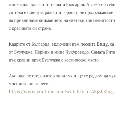
е докоснал до част от нашата България. А само по себе
си това е повод за радост и гордост, че продължаваме
да привличаме вниманието на световни знаменитости
с красивата си страна.
Кадрите от България, включени към песента Bang, са
от Бузлуджа, Перник и мина Чукуроводо. Самата Рита
пък сравни връх Бузлуджа с космическо място.
Ако още не сте, вижте клипа тук и ще се радвам да чуя
мнението ви за него:
https://www.youtube.com/watch?v=ikASj8bShrg