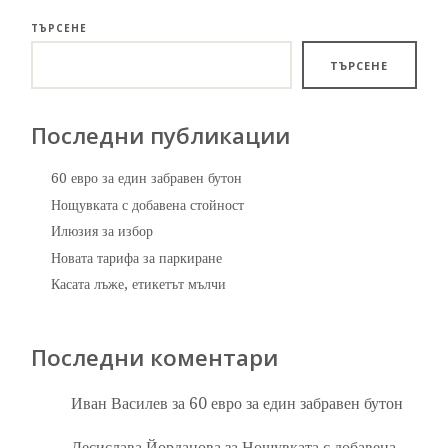
ТЪРСЕНЕ
ТЪРСЕНЕ
Последни публикации
60 евро за един забравен бутон
Нощувката с добавена стойност
Илюзия за избор
Новата тарифа за паркиране
Касата лъже, етикетът мълчи
Последни коментари
Иван Василев
за
60 евро за един забравен бутон
Десислава Йорданова
за
Нощувката с добавена