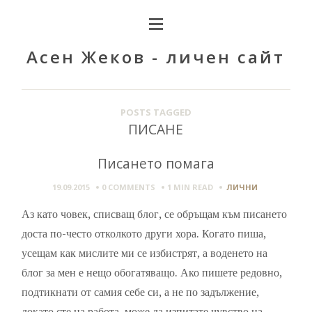
Асен Жеков - личен сайт
POSTS TAGGED
ПИСАНЕ
Писането помага
19.09.2015
0 COMMENTS
1 MIN
READ
ЛИЧНИ
Аз като човек, списващ блог, се обръщам към писането
доста по-често отколкото други хора. Когато пиша,
усещам как мислите ми се избистрят, а воденето на
блог за мен е нещо обогатяващо. Ако пишете редовно,
подтикнати от самия себе си, а не по задължение,
докато сте на работа, може да изпитате чувство на