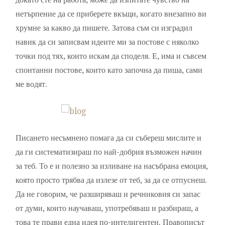
нетърпение да се приберете вкъщи, когато внезапно ви
хрумне за какво да пишете. Затова съм си изградил
навик да си записвам идеите ми за постове с няколко
точки под тях, които искам да споделя. Е, има и съвсем
спонтанни постове, които като започна да пиша, сами
ме водят.
Писането несъмнено помага да си събереш мислите и
да ги систематизираш по най-добрия възможен начин
за теб. То е и полезно за изливане на насъбрана емоция,
която просто трябва да излезе от теб, за да се отпуснеш.
Да не говорим, че разширяваш и речниковия си запас
от думи, които научаваш, употребяваш и разбираш, а
това те прави една идея по-интелигентен. Правописът