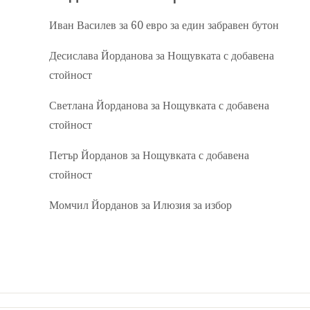
Иван Василев
за
60 евро за един забравен бутон
Десислава Йорданова
за
Нощувката с добавена
стойност
Светлана Йорданова
за
Нощувката с добавена
стойност
Петър Йорданов
за
Нощувката с добавена
стойност
Момчил Йорданов
за
Илюзия за избор