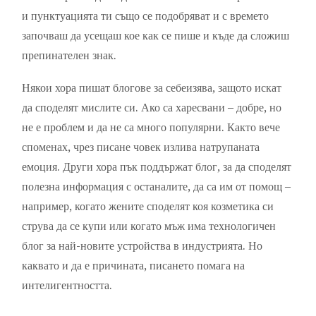
и пунктуацията ти също се подобряват и с времето
започваш да усещаш кое как се пише и къде да сложиш
препинателен знак.
Някои хора пишат блогове за себеизява, защото искат
да споделят мислите си. Ако са харесвани – добре, но
не е проблем и да не са много популярни. Както вече
споменах, чрез писане човек излива натрупаната
емоция. Други хора пък поддържат блог, за да споделят
полезна информация с останалите, да са им от помощ –
например, когато жените споделят коя козметика си
струва да се купи или когато мъж има технологичен
блог за най-новите устройства в индустрията. Но
каквато и да е причината, писането помага на
интелигентността.