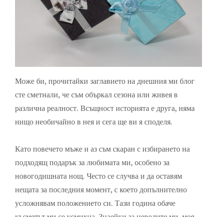
Може би, прочитайки заглавието на днешния ми блог
сте сметнали, че съм объркал сезона или живея в
различна реалност. Всъщност историята е друга, няма
нищо необичайно в нея и сега ще ви я споделя.
Като повечето мъже и аз съм скаран с избирането на
подходящ подарък за любимата ми, особено за
новогодишната нощ. Често се случва и да оставям
нещата за последния момент, с което допълнително
усложнявам положението си. Тази година обаче
късметът ми се усмихна. Знаейки за неволите ми, моя