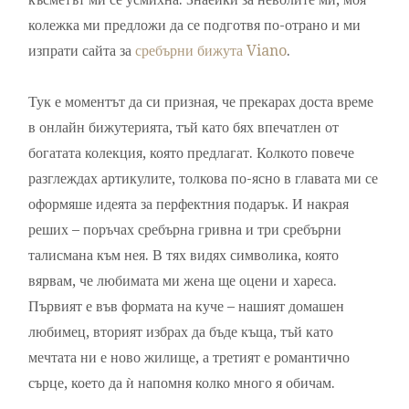
колежка ми предложи да се подготвя по-отрано и ми
изпрати сайта за
сребърни бижута Viano
.
Тук е моментът да си призная, че прекарах доста време
в онлайн бижутерията, тъй като бях впечатлен от
богатата колекция, която предлагат. Колкото повече
разглеждах артикулите, толкова по-ясно в главата ми се
оформяше идеята за перфектния подарък. И накрая
реших – поръчах сребърна гривна и три сребърни
талисмана към нея. В тях видях символика, която
вярвам, че любимата ми жена ще оцени и хареса.
Първият е във формата на куче – нашият домашен
любимец, вторият избрах да бъде къща, тъй като
мечтата ни е ново жилище, а третият е романтично
сърце, което да ѝ напомня колко много я обичам.