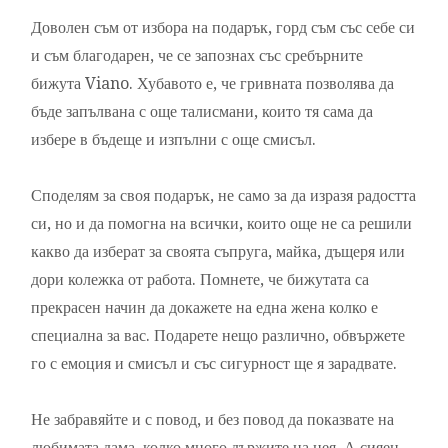
Доволен съм от избора на подарък, горд съм със себе си
и съм благодарен, че се запознах със сребърните
бижута Viano. Хубавото е, че гривната позволява да
бъде запълвана с още талисмани, които тя сама да
избере в бъдеще и изпълни с още смисъл.
Споделям за своя подарък, не само за да изразя радостта
си, но и да помогна на всички, които още не са решили
какво да изберат за своята съпруга, майка, дъщеря или
дори колежка от работа. Помнете, че бижутата са
прекрасен начин да докажете на една жена колко е
специална за вас. Подарете нещо различно, обвържете
го с емоция и смисъл и със сигурност ще я зарадвате.
Не забравяйте и с повод, и без повод да показвате на
любимата дама, колко много държите на нея. А сияен