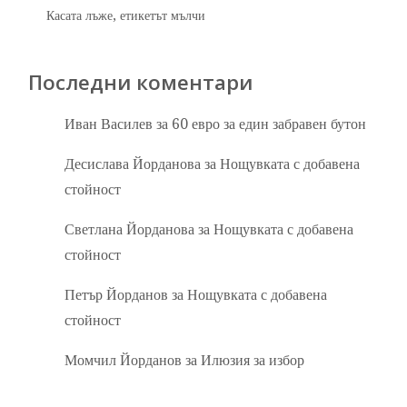
Касата лъже, етикетът мълчи
Последни коментари
Иван Василев
за
60 евро за един забравен бутон
Десислава Йорданова
за
Нощувката с добавена
стойност
Светлана Йорданова
за
Нощувката с добавена
стойност
Петър Йорданов
за
Нощувката с добавена
стойност
Момчил Йорданов
за
Илюзия за избор