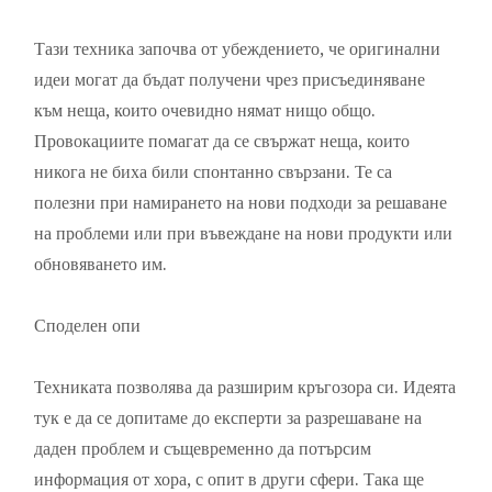
Тази техника започва от убеждението, че оригинални
идеи могат да бъдат получени чрез присъединяване
към неща, които очевидно нямат нищо общо.
Провокациите помагат да се свържат неща, които
никога не биха били спонтанно свързани. Те са
полезни при намирането на нови подходи за решаване
на проблеми или при въвеждане на нови продукти или
обновяването им.
Споделен опи
Техниката позволява да разширим кръгозора си. Идеята
тук е да се допитаме до експерти за разрешаване на
даден проблем и същевременно да потърсим
информация от хора, с опит в други сфери. Така ще