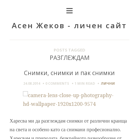
Асен Жеков - личен сайт
POSTS TAGGED
РАЗГЛЕЖДАМ
Снимки, снимки и пак снимки
24.08.2014
0 COMMENTS
1 MIN
READ
ЛИЧНИ
Харесва ми да разглеждам снимки от различни краища
на света и особено като са снимани професионално.
Харесвам и природата, безкрайното разнообразие от