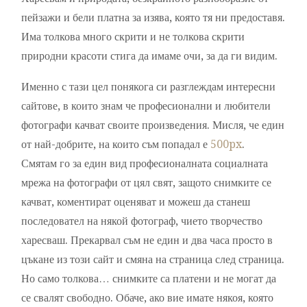
пейзажи и бели платна за изява, която тя ни предоставя.
Има толкова много скрити и не толкова скрити
природни красоти стига да имаме очи, за да ги видим.
Именно с тази цел понякога си разглеждам интересни
сайтове, в които знам че професионални и любители
фотографи качват своите произведения. Мисля, че един
от най-добрите, на които съм попадал е
500px
.
Смятам го за един вид професионалната социалната
мрежа на фотографи от цял свят, защото снимките се
качват, коментират оценяват и можеш да станеш
последовател на някой фотограф, чието творчество
харесваш. Прекарвал съм не един и два часа просто в
цъкане из този сайт и смяна на страница след страница.
Но само толкова… снимките са платени и не могат да
се свалят свободно. Обаче, ако вие имате някоя, която