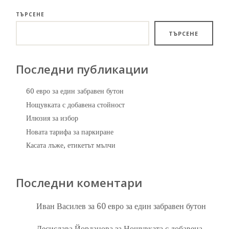
ТЪРСЕНЕ
ТЪРСЕНЕ
Последни публикации
60 евро за един забравен бутон
Нощувката с добавена стойност
Илюзия за избор
Новата тарифа за паркиране
Касата лъже, етикетът мълчи
Последни коментари
Иван Василев
за
60 евро за един забравен бутон
Десислава Йорданова
за
Нощувката с добавена