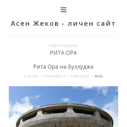
Асен Жеков - личен сайт
POSTS TAGGED
РИТА ОРА
Рита Ора на Бузлуджа
17.03.2021
0 COMMENTS
1 MIN
READ
МОИ