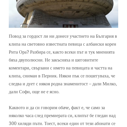
Повод за гордост ли ни донесе участието на България в
клипа на световно известната певица с албански корен
Рита Ора? Разбира се, както всеки път и тук мненията
бяха двуполюсни. Не закъсняха и шеговитите
коментари, свързани с името на певицата и частта на
клипа, сниман в Перник. Някои пък се пошегуваха, че
следва и дует с някоя родна знаменитост – дали Милко,
дали Софи, още не е ясно.
Каквото и да си говорим обаче, факт е, че само за
няколко часа след премиерата си, клипът бе гледан над
300 хиляди пъти. Тоест, всеки един от тези абонати се