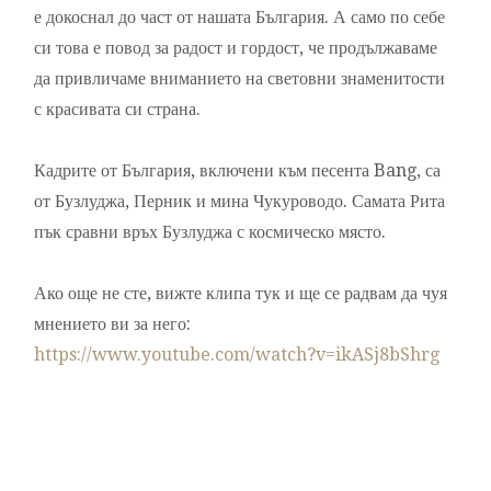
е докоснал до част от нашата България. А само по себе
си това е повод за радост и гордост, че продължаваме
да привличаме вниманието на световни знаменитости
с красивата си страна.
Кадрите от България, включени към песента Bang, са
от Бузлуджа, Перник и мина Чукуроводо. Самата Рита
пък сравни връх Бузлуджа с космическо място.
Ако още не сте, вижте клипа тук и ще се радвам да чуя
мнението ви за него:
https://www.youtube.com/watch?v=ikASj8bShrg