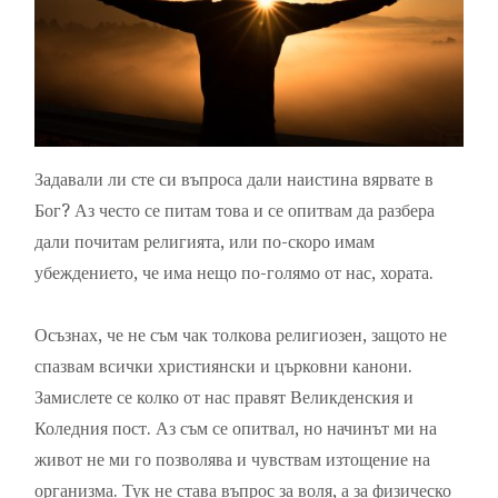
Задавали ли сте си въпроса дали наистина вярвате в
Бог? Аз често се питам това и се опитвам да разбера
дали почитам религията, или по-скоро имам
убеждението, че има нещо по-голямо от нас, хората.
Осъзнах, че не съм чак толкова религиозен, защото не
спазвам всички християнски и църковни канони.
Замислете се колко от нас правят Великденския и
Коледния пост. Аз съм се опитвал, но начинът ми на
живот не ми го позволява и чувствам изтощение на
организма. Тук не става въпрос за воля, а за физическо