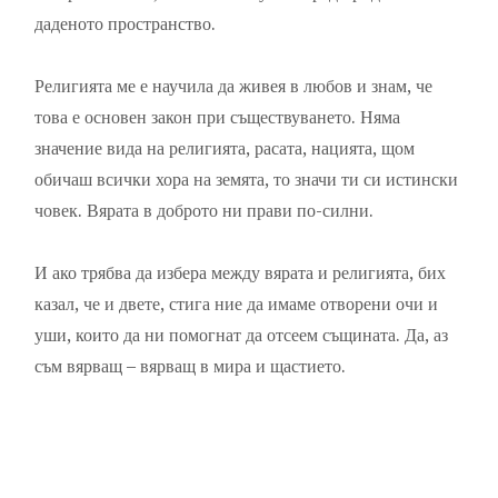
даденото пространство.
Религията ме е научила да живея в любов и знам, че
това е основен закон при съществуването. Няма
значение вида на религията, расата, нацията, щом
обичаш всички хора на земята, то значи ти си истински
човек. Вярата в доброто ни прави по-силни.
И ако трябва да избера между вярата и религията, бих
казал, че и двете, стига ние да имаме отворени очи и
уши, които да ни помогнат да отсеем същината. Да, аз
съм вярващ – вярващ в мира и щастието.