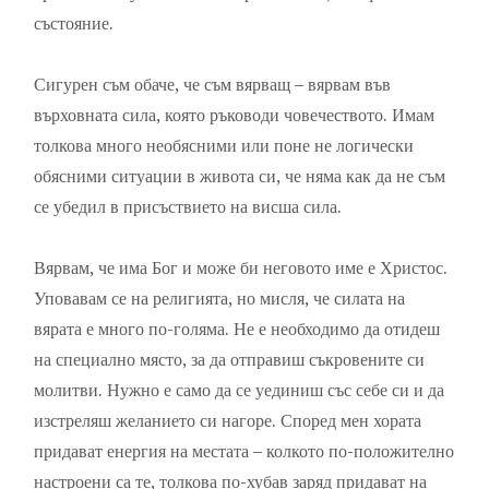
състояние.
Сигурен съм обаче, че съм вярващ – вярвам във
върховната сила, която ръководи човечеството. Имам
толкова много необясними или поне не логически
обясними ситуации в живота си, че няма как да не съм
се убедил в присъствието на висша сила.
Вярвам, че има Бог и може би неговото име е Христос.
Уповавам се на религията, но мисля, че силата на
вярата е много по-голяма. Не е необходимо да отидеш
на специално място, за да отправиш съкровените си
молитви. Нужно е само да се уединиш със себе си и да
изстреляш желанието си нагоре. Според мен хората
придават енергия на местата – колкото по-положително
настроени са те, толкова по-хубав заряд придават на