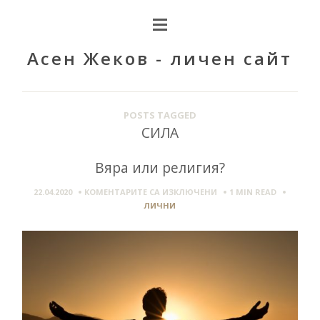
Асен Жеков - личен сайт
POSTS TAGGED
СИЛА
Вяра или религия?
ЗА
22.04.2020
КОМЕНТАРИТЕ СА ИЗКЛЮЧЕНИ
1 MIN
READ
ВЯРА
ЛИЧНИ
ИЛИ
РЕЛИГИЯ?