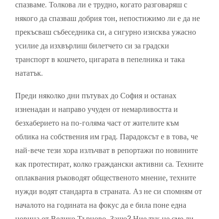
спазваме. Толкова ли е трудно, когато разговаряш с
някого да спазваш добрия тон, непостижимо ли е да не
прекъсваш събеседника си, а сигурно изисква ужасно
усилие да изхвърлиш билетчето си за градски
транспорт в кошчето, цигарата в пепелника и така
нататък.
Преди няколко дни пътувах до София и останах
изненадан и направо учуден от немарливостта и
безхаберието на по-голяма част от жителите към
облика на собствения им град. Парадоксът е в това, че
най-вече тези хора излъчват в репортажи по новините
как протестират, колко граждански активни са. Техните
оплаквания ръководят общественото мнение, техните
нужди водят стандарта в страната. Аз не си спомням от
началото на годината на фокус да е била поне една
новина от Велико Търново. Защо? Ние тук не сме ли