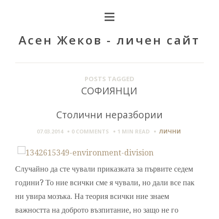
Асен Жеков - личен сайт
POSTS TAGGED
СОФИЯНЦИ
Столични неразбории
07.03.2014
0 COMMENTS
1 MIN
READ
ЛИЧНИ
Случайно да сте чували приказката за първите седем
години? То ние всички сме я чували, но дали все пак
ни увира мозъка. На теория всички ние знаем
важността на доброто възпитание, но защо не го