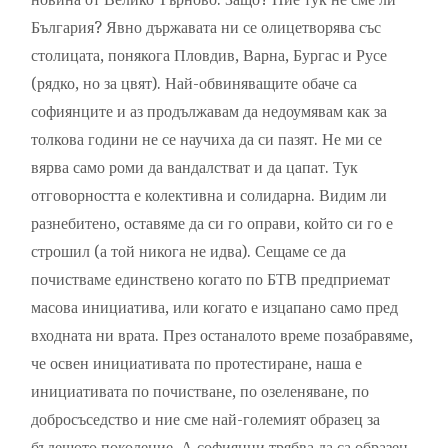
България? Явно държавата ни се олицетворява със
столицата, понякога Пловдив, Варна, Бургас и Русе
(рядко, но за цвят). Най-обвиняващите обаче са
софиянците и аз продължавам да недоумявам как за
толкова години не се научиха да си пазят. Не ми се
вярва само роми да вандалстват и да цапат. Тук
отговорността е колективна и солидарна. Видим ли
разнебитено, оставяме да си го оправи, който си го е
строшил (а той никога не идва). Сещаме се да
почистваме единствено когато по БТВ предприемат
масова инициатива, или когато е изцапано само пред
входната ни врата. През останалото време позабравяме,
че освен инициативата по протестиране, наша е
инициативата по почистване, по озеленяване, по
добросъседство и ние сме най-големият образец за
бъдещото поколение. А софиянци трябва да са образец