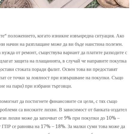
ите“ положението, когато изникне извънредна ситуация. Ако
този начин на разплащане може да ви бъде наистина полезен.
нужда от ремонт, съществува вариант да платите разходите с
длагат защита на плащанията, в случай че направите покупка
достави стоката поради фалит. Освен това ви предоставят
пат се точки за лоялност при извършване на покупки. Също
не на пари) при избрани търговци.
помогнат да постигнете финансовите си цели, с тях също
проблеми са високите лихви. В зависимост от банката-издател
тези лихви може да започват от 9% при покупки до 10% –
т ГПР се равнява на 17% – 18%. За малки суми това може да