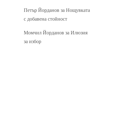
Петър Йорданов
за
Нощувката
с добавена стойност
Момчил Йорданов
за
Илюзия
за избор