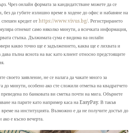
ърз. Чрез онлайн формата за кандидатстване можете да се
, без да губите излишно време в ходене до офис и набавяне на
а спешен кредит от
https://www.vivus.bg/
. Регистрирането
муляра отнемат само няколко минути, а всичката информация,
първата стъпка. Дължимата сума е видима на онлайн
овери какво точно ще е задължението, каква ще е лихвата и
а дава пълна яснота на вас като клиент относно предстоящите
ия.
ите своето заявление, не се налага да чакате много за
 до минути, особено ако сте сложили отметка на квадратчето
е преведена по банковата ви сметка почти на мига. Обърнете
аване на парите като например каса на EasyPay. В такъв
о време на институцията. Възможно е да не получите достъп до
 ако е късно вечерта.