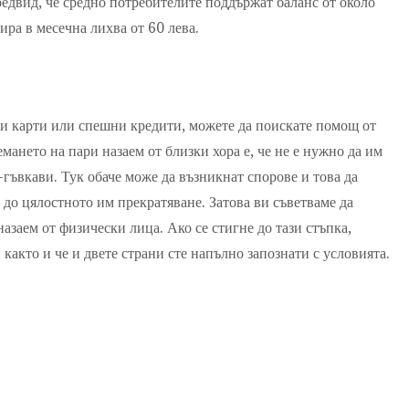
редвид, че средно потребителите поддържат баланс от около
ира в месечна лихва от 60 лева.
ни карти или спешни кредити, можете да поискате помощ от
мането на пари назаем от близки хора е, че не е нужно да им
-гъвкави. Тук обаче може да възникнат спорове и това да
до цялостното им прекратяване. Затова ви съветваме да
азаем от физически лица. Ако се стигне до тази стъпка,
 както и че и двете страни сте напълно запознати с условията.