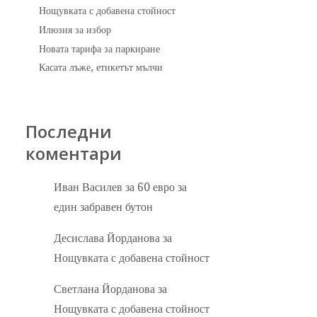
Нощувката с добавена стойност
Илюзия за избор
Новата тарифа за паркиране
Касата лъже, етикетът мълчи
Последни
коментари
Иван Василев
за
60 евро за
един забравен бутон
Десислава Йорданова
за
Нощувката с добавена стойност
Светлана Йорданова
за
Нощувката с добавена стойност