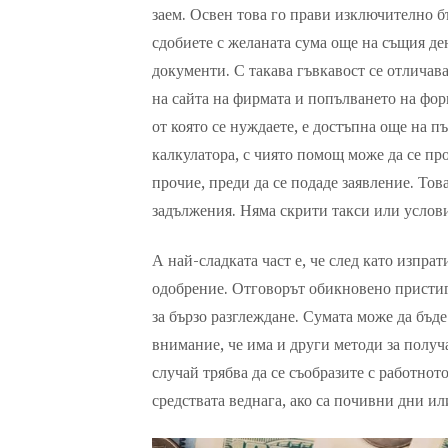
заем. Освен това го прави изключително б
сдобиете с желаната сума още на същия ден
документи. С такава гъвкавост се отличав
на сайта на фирмата и попълването на фор
от която се нуждаете, е достъпна още на 
калкулатора, с чиято помощ може да се пр
прочие, преди да се подаде заявление. Тов
задължения. Няма скрити такси или услов
А най-сладката част е, че след като изпрат
одобрение. Отговорът обикновено пристига
за бързо разглеждане. Сумата може да бъд
внимание, че има и други методи за получ
случай трябва да се съобразите с работнот
средствата веднага, ако са почивни дни или