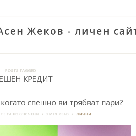
Асен Жеков - личен сай
POSTS TAGGED
ЕШЕН КРЕДИТ
 когато спешно ви трябват пари?
ЗА
ТЕ СА ИЗКЛЮЧЕНИ
3 MIN
READ
ЛИЧНИ
КАКВИ
СА
ВАРИАНТИТЕ,