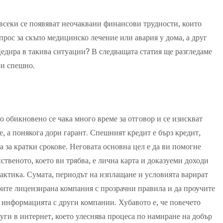
 всеки се появяват неочаквани финансови трудности, които
прос за скъпо медицинско лечение или авария у дома, а друг
оцедира в такива ситуации? В следващата статия ще разгледаме
ри спешно.
то обикновено се чака много време за отговор и се изискват
, а понякога дори гарант. Спешният кредит е бърз кредит,
а за кратки срокове. Неговата основна цел е да ви помогне
твеното, което ви трябва, е лична карта и доказуеми доходи
рактика. Сумата, периодът на изплащане и условията варират
рите лицензирана компания с прозрачни правила и да проучите
е информацията с други компании. Хубавото е, че повечето
уги в интернет, което улеснява процеса по намиране на добър