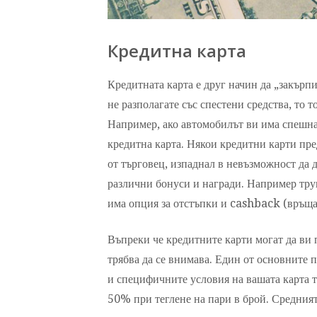
Кредитна карта
Кредитната карта е друг начин да „закърп
не разполагате със спестени средства, то 
Например, ако автомобилът ви има спешна 
кредитна карта. Някои кредитни карти пре
от търговец, изпаднал в невъзможност да 
различни бонуси и награди. Например тру
има опция за отстъпки и cashback (връща
Въпреки че кредитните карти могат да ви 
трябва да се внимава. Един от основните 
и специфичните условия на вашата карта 
50% при теглене на пари в брой. Средния