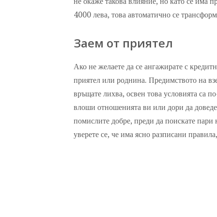
не окаже такова влияние, но като се има п
4000 лева, това автоматично се трансформ
Заем от приятел
Ако не желаете да се ангажирате с кредит
приятел или роднина. Предимството на взе
връщате лихва, освен това условията са по
влоши отношенията ви или дори да доведе 
помислите добре, преди да поискате пари н
уверете се, че има ясно разписани правила,