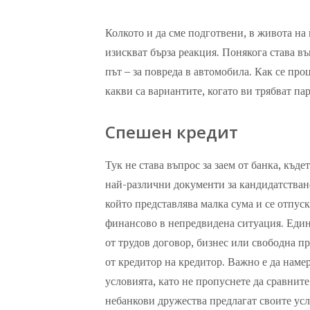
Колкото и да сме подготвени, в живота на
изискват бърза реакция. Понякога става въ
път – за повреда в автомобила. Как се пр
какви са вариантите, когато ви трябват па
Спешен кредит
Тук не става въпрос за заем от банка, къде
най-различни документи за кандидатстване
който представлява малка сума и се отпуск
финансово в непредвидена ситуация. Единс
от трудов договор, бизнес или свободна п
от кредитор на кредитор. Важно е да наме
условията, като не пропуснете да сравнит
небанкови дружества предлагат своите усл