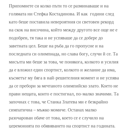
Припомнете си колко пъти то се разминаваше и на
голямата ни Стефка Костадинова. И как години след
като беше поставила невероятния си световен рекорд
на скок на височина, който между другото все още не е
подобрен, тя така и не успяваше да се добере до
заветната цел. Беше на ръба да го пропусне и на
последната си олимпиада, но слава богу, случи й се. Та
мисълта ми беше за това, че понякога, колкото и усилия
да е вложил един спортист, колкото и желание да има,
късметът му бяга в най-решителния момент и не успява
да се пребори за мечтаното олимпийско злато. Което не
прави нещата, които е постигнал, по-малко значими. Та
започнах с това, че Станка Златева ми е безкрайно
симпатична – мъжко момиче. Останах малко
разочарован обаче от това, което се е случило на
церемонията по обявяването на спортист на годината.