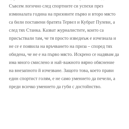
Съвсем логично след спортните си успехи през
изминалата година на призовите първо и второ място
са били поставени братята Тервел и Кубрат Пулеви, а
след тях Станка. Казват журналистите, които са
присъствали там, че тя просто изведнъж е изчезнала и
не се е появила на връчването на приза – според тях
обидена, че не е на първо място. Искрено се надявам да
има много смислено и най-важното вярно обяснение
на внезапното й изчезване. Защото това, което прави
един спортист голям, е не само умението да печели, а
преди всичко умението да губи с достойнство.