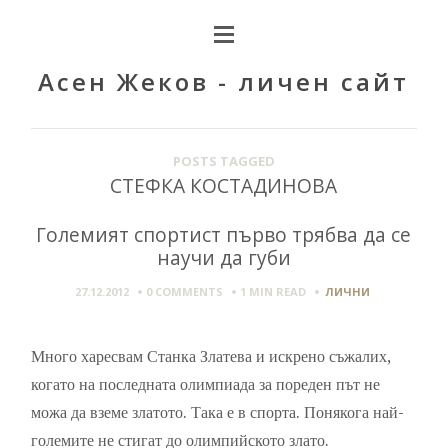
Асен Жеков - личен сайт
POSTS TAGGED
СТЕФКА КОСТАДИНОВА
Големият спортист първо трябва да се
научи да губи
27.12.2012
0 COMMENTS
1 MIN
READ
ЛИЧНИ
Много харесвам Станка Златева и искрено съжалих,
когато на последната олимпиада за пореден път не
можа да вземе златото. Така е в спорта. Понякога най-
големите не стигат до олимпийското злато.