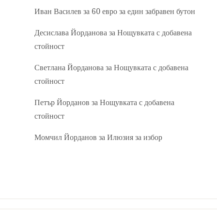
Иван Василев
за
60 евро за един забравен бутон
Десислава Йорданова
за
Нощувката с добавена
стойност
Светлана Йорданова
за
Нощувката с добавена
стойност
Петър Йорданов
за
Нощувката с добавена
стойност
Момчил Йорданов
за
Илюзия за избор