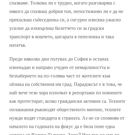
спазваме. Толкова ли е трудно, когато разговаряш с
някого да спазваш добрия тон, непостижимо ли е да не
прекъсваш събеседника си, а сигурно изисква ужасно
усилие да изхвърлиш билетчето си за градски
транспорт в кошчето, цигарата в пепелника и така
нататък.
Преди няколко дни пътувах до София и останах
изненадан и направо учуден от немарливостта и
безхаберието на по-голяма част от жителите към
облика на собствения им град. Парадоксът е в това, че
най-вече тези хора излъчват в репортажи по новините
как протестират, колко граждански активни са. Техните
оплаквания ръководят общественото мнение, техните
нужди водят стандарта в страната. Аз не си спомням от
началото на годината на фокус да е била поне една
новина от Велико Търново. Защо? Ние тук не сме ли