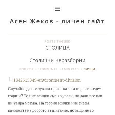
Асен Жеков - личен сайт
POSTS TAGGED
СТОЛИЦА
Столични неразбории
07.03.2014
0 COMMENTS
1 MIN
READ
ЛИЧНИ
Случайно да сте чували приказката за първите седем
години? То ние всички сме я чували, но дали все пак
ни увира мозъка. На теория всички ние знаем
важността на доброто възпитание, но защо не го