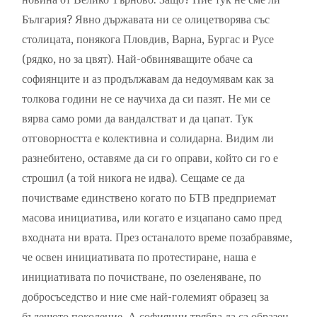
България? Явно държавата ни се олицетворява със
столицата, понякога Пловдив, Варна, Бургас и Русе
(рядко, но за цвят). Най-обвиняващите обаче са
софиянците и аз продължавам да недоумявам как за
толкова години не се научиха да си пазят. Не ми се
вярва само роми да вандалстват и да цапат. Тук
отговорността е колективна и солидарна. Видим ли
разнебитено, оставяме да си го оправи, който си го е
строшил (а той никога не идва). Сещаме се да
почистваме единствено когато по БТВ предприемат
масова инициатива, или когато е изцапано само пред
входната ни врата. През останалото време позабравяме,
че освен инициативата по протестиране, наша е
инициативата по почистване, по озеленяване, по
добросъседство и ние сме най-големият образец за
бъдещото поколение. А софиянци трябва да са образец