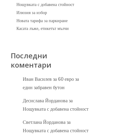
Нощувката с добавена стойност
Илюзия за избор
Новата тарифа за паркиране
Касата лъже, етикетът мълчи
Последни
коментари
Иван Василев
за
60 евро за
един забравен бутон
Десислава Йорданова
за
Нощувката с добавена стойност
Светлана Йорданова
за
Нощувката с добавена стойност