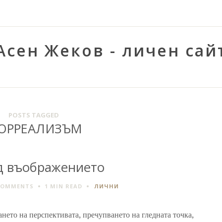
Асен Жеков - личен сай
POSTS TAGGED
ЮРРЕАЛИЗЪМ
д въображението
COMMENTS
1 MIN
READ
ЛИЧНИ
нето на перспективата, пречупването на гледната точка,