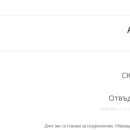
С
Отвъ
10.06.2014
0 
Днес ми се говори за сюрреализма. Обръща