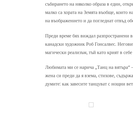
събирането на няколко образа в един, отк
малко са хората на Земята въобще, които н
на въображението и да погледнат отвъд об
Преди време бях виждал разпространени в
канадски художник Роб Гонсалвес. Негови
магически реализъм, тъй като крият в себе
Любимата ми се нарича „Танц на вятъра“ –
жена си преди да я взема, стихове, съдърж
думите: как завесите танцуват с нощни в