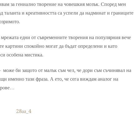
ривам за гениално творение на човешкия мозък. Според мен
ад таланта и креативността са успели да надминат и границите
озримото.
 мрежата едни от съвременните творения на популярния вече
те картини спокойно могат да бъдат определени и като
 си особена мистика.
 може би защото от малък съм чел, че дори съм съчинявал на
ащи именно тази фраза. А ето, че сега виждам аналог на
етрове…