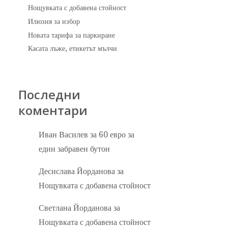
Нощувката с добавена стойност
Илюзия за избор
Новата тарифа за паркиране
Касата лъже, етикетът мълчи
Последни
коментари
Иван Василев
за
60 евро за
един забравен бутон
Десислава Йорданова
за
Нощувката с добавена стойност
Светлана Йорданова
за
Нощувката с добавена стойност