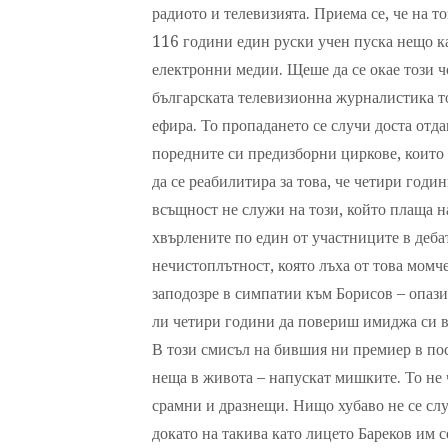
радиото и телевизията. Приема се, че на т
116 години един руски учен пуска нещо ка
електронни медии. Щеше да се окае този ч
българската телевизионна журналистика точ
ефира. То пропадането се случи доста отда
поредните си предизборни циркове, които 
да се реабилитира за това, че четири годин
всъщност не служи на този, който плаща на
хвърлените по един от участниците в деба
нечистоплътност, която лъха от това момче
заподозре в симпатии към Борисов – опази
ли четири години да повериш имиджа си в
В този смисъл на бившия ни премиер в по
неща в живота – напускат мишките. То не 
срамни и дразнещи. Нищо хубаво не се слу
докато на такива като лицето Бареков им се