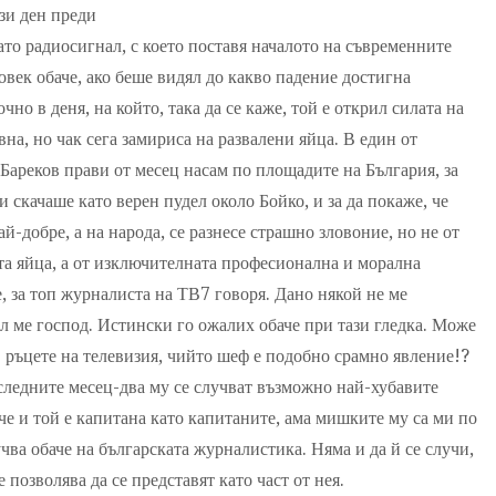
ози ден преди
то радиосигнал, с което поставя началото на съвременните
овек обаче, ако беше видял до какво падение достигна
но в деня, на който, така да се каже, той е открил силата на
вна, но чак сега замириса на развалени яйца. В един от
Бареков прави от месец насам по площадите на България, за
и скачаше като верен пудел около Бойко, и за да покаже, че
й-добре, а на народа, се разнесе страшно зловоние, но не от
та яйца, а от изключителната професионална и морална
, за топ журналиста на ТВ7 говоря. Дано някой не ме
л ме господ. Истински го ожалих обаче при тази гледка. Може
 ръцете на телевизия, чийто шеф е подобно срамно явление!?
следните месец-два му се случват възможно най-хубавите
че и той е капитана като капитаните, ама мишките му са ми по
чва обаче на българската журналистика. Няма и да й се случи,
 позволява да се представят като част от нея.