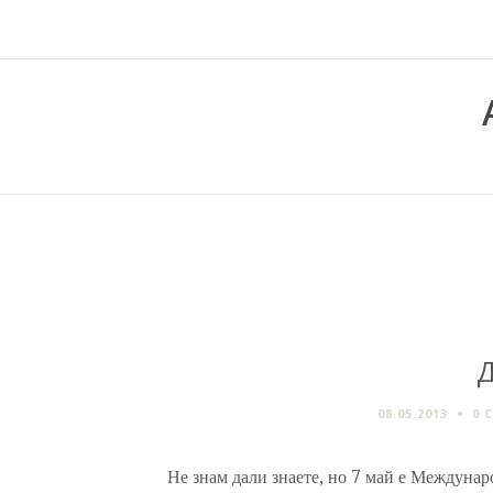
Д
08.05.2013
0 
Не знам дали знаете, но 7 май е Междунар