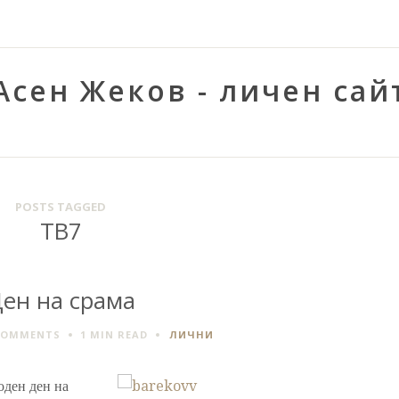
Асен Жеков - личен сай
POSTS TAGGED
ТВ7
ен на срама
COMMENTS
1 MIN
READ
ЛИЧНИ
оден ден на