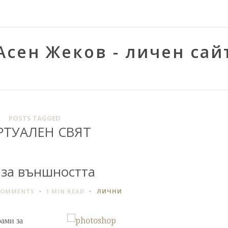
Асен Жеков - личен сай
POSTS TAGGED
РТУАЛЕН СВЯТ
 за външността
COMMENTS
1 MIN
READ
ЛИЧНИ
ами за