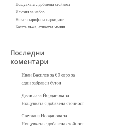
Нощувката с добавена стойност
Илюзия за избор
Новата тарифа за паркиране
Касата лъже, етикетът мълчи
Последни
коментари
Иван Василев
за
60 евро за
един забравен бутон
Десислава Йорданова
за
Нощувката с добавена стойност
Светлана Йорданова
за
Нощувката с добавена стойност