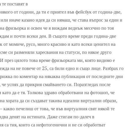
 те поставят в
якого от години, да ти е приятел във фейсбук от година-две,
или иначе казано идея да си нямаш, че става въпрос за един и
дна фризьорка и освен че я виждам веднъж месечно по тоя
иждам и почти всеки ден. В същото време преди година-две
к от момиче, русо, много красиво и като всеки ценител на
 сме си разменяли харесвания на статуси, по някое друго
И през цялото това време фризьорката ми, която видимо е
ежда на не повече от 25, са били едно и също лице. Разбрах го
стрижка по коментар на някаква публикация от последните дни
, че успях да прикрия смайването си. Поразгледах после
 и като да е тя. Толкова здраво обработвани на фотошоп, че
 на хората да си създават такива идеални виртуални образи,
 – какво печелиш от това, че във виртуалния свят някой те
идва денят на истината. Даже стигам по-далеч в
я са тия, които са нефотогенични и не си обработват