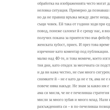
обработка на изображенията често могат да
неловка ситуация. Примерно да познаваш н
но да не правиш връзка между двете неща, 
същи човек. Ей така от години ходя при е
повод, понеже салонът й е срещу нас, я в
получих покана за приятелство във фейсбу
женската хубост, приех. И през това време
изречение като коментар под публикации. 
малко над 40-те, и това момиче, което изгл
тия дни, като отидох за месечната си под
и да ви кажа честно, не съм много сигурен
снимките й – не е като да не е тя, ама не е
повече няма накъде. Не знам за какво им е
ама си мисля, че не е печеливша стратегия
мисли за много хубав и много млад. Нали 
разсъжденията си – в по-печеливша позици