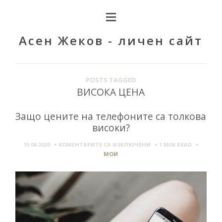
Асен Жеков - личен сайт
POSTS TAGGED
ВИСОКА ЦЕНА
Защо цените на телефоните са толкова
високи?
ЗА
15.06.2020
КОМЕНТАРИТЕ СА ИЗКЛЮЧЕНИ
1 MIN
READ
ЗАЩО
МОИ
ЦЕНИТЕ
НА
ТЕЛЕФОНИТЕ
СА
ТОЛКОВА
ВИСОКИ?