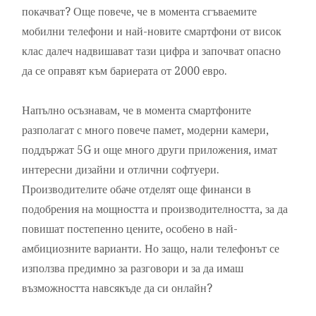
покачват? Още повече, че в момента сгъваемите
мобилни телефони и най-новите смартфони от висок
клас далеч надвишават тази цифра и започват опасно
да се оправят към бариерата от 2000 евро.
Напълно осъзнавам, че в момента смартфоните
разполагат с много повече памет, модерни камери,
поддържат 5G и още много други приложения, имат
интересни дизайни и отлични софтуери.
Производителите обаче отделят още финанси в
подобрения на мощността и производителността, за да
повишат постепенно цените, особено в най-
амбициозните варианти. Но защо, нали телефонът се
използва предимно за разговори и за да имаш
възможността навсякъде да си онлайн?