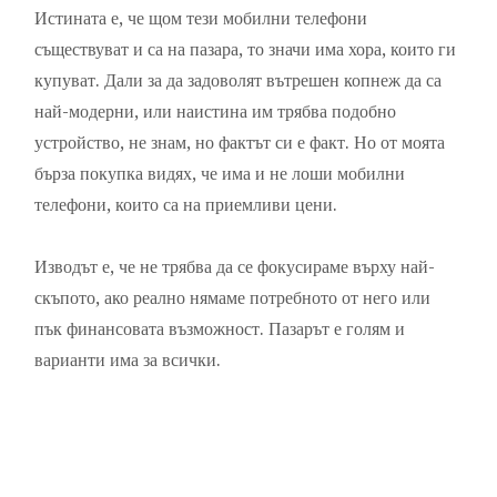
Истината е, че щом тези мобилни телефони
съществуват и са на пазара, то значи има хора, които ги
купуват. Дали за да задоволят вътрешен копнеж да са
най-модерни, или наистина им трябва подобно
устройство, не знам, но фактът си е факт. Но от моята
бърза покупка видях, че има и не лоши мобилни
телефони, които са на приемливи цени.
Изводът е, че не трябва да се фокусираме върху най-
скъпото, ако реално нямаме потребното от него или
пък финансовата възможност. Пазарът е голям и
варианти има за всички.