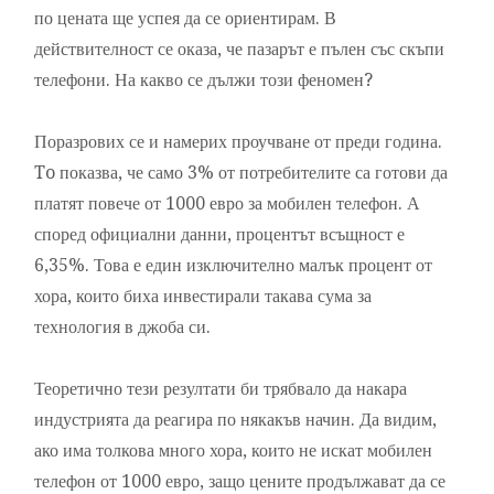
по цената ще успея да се ориентирам. В
действителност се оказа, че пазарът е пълен със скъпи
телефони. На какво се дължи този феномен?
Поразрових се и намерих проучване от преди година.
To показва, че само 3% от потребителите са готови да
платят повече от 1000 евро за мобилен телефон. А
според официални данни, процентът всъщност е
6,35%. Това е един изключително малък процент от
хора, които биха инвестирали такава сума за
технология в джоба си.
Теоретично тези резултати би трябвало да накара
индустрията да реагира по някакъв начин. Да видим,
ако има толкова много хора, които не искат мобилен
телефон от 1000 евро, защо цените продължават да се