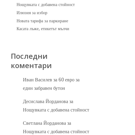
Нощувката с добавена стойност
Илюзия за избор
Новата тарифа за паркиране
Касата лъже, етикетът мълчи
Последни
коментари
Иван Василев
за
60 евро за
един забравен бутон
Десислава Йорданова
за
Нощувката с добавена стойност
Светлана Йорданова
за
Нощувката с добавена стойност