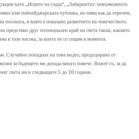
дукции като „Игрите на глада“, „Лабиринтът: невъзможното
имно към тийнейджърската публика, но няма как да отречем,
а посоката, в която е показано развитието на човечеството.
и представи друг потенциален край на света такъв, какъвто
ма в тази насока, за които не се сещам в момента.
ъм. Случайно попаднах на това видео, продуцирано от
 визия за бъдещето ми допада много повече. Вижте го, за да
нят света ни в следващите 5 до 10 години.