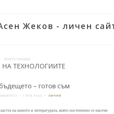
Асен Жеков - личен сай
POSTS TAGGED
 НА ТЕХНОЛОГИИТЕ
 бъдещето – готов съм
COMMENTS
1 MIN
READ
ЛИЧНИ
ластта на киното и литературата, която постепенно се насочи