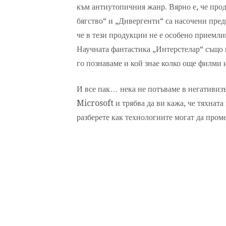
към антиутопичния жанр. Вярно е, че про
бягство“ и „Дивергенти“ са насочени пред
че в тези продукции не е особено приемлив
Научната фантастика „Интерстелар“ също н
го познаваме и кой знае колко още филми и
И все пак… нека не потъваме в негативиз
Microsoft и трябва да ви кажа, че тяхната
разберете как технологиите могат да проме