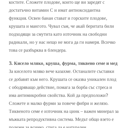
костите. Сложете плодове, които ще ви заредят с
достатъчно витамин С и имат антиоксидантна
функция. Освен банан стават и горските плодове,
крушата и мангото. Чувал съм, че акай беритата били
подходящи за смутита като източник на свободни
радикали, но у нас нещо не мога да ги намеря. Всичко
това се разбърква в блендера.
3. Кисело мляко, круша, фурма, тиквено семе и мед
За киселото мляко вече казахме. Останалите съставки
се добавят към него. Крушата се оказва уникален плод
с ободряващо действие, помага за борба със стреса и
има антимикробни свойства. Кой да предположи?
Сложете и малко фурми за повече фибри и желязо.
Тиквеното семе е източник на цинк – важен минерал за
мъжката репродуктивна система. Медът общо взето е
полезен за всичко, стига да е натурален.