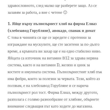
здравословното, след малко ще разберете защо. Аз се
залавям за работа, а вие с четене 🙂
1. Яйце върху пълнозърнест хляб на фирма Елиаз
(хлебозавод Горубляне), авокадо, спанак и домат
С това в чинията си ще се заредите с протеини за
изграждане на мускулите, ще сте заситени за по-дълго
време, а кръвната ви захар ще е на едно стабилно ниво.
Яйцата са източник на витамин В12 за здрава нервна
система, както и на витамин D, желязо и цинк за
костите и имунната система. Пълнозърнестият хляб пък
има фибри, които за полезни за червата. Този, който аз
ползвам, е на хлебозавод Горубляне и се нарича
пълнозърнест рол тост. Фирма Елиаз, между другото,
разполага с голямо разнообразие от хлябове, обърнете
внимание следващия път като ходите до магазина.