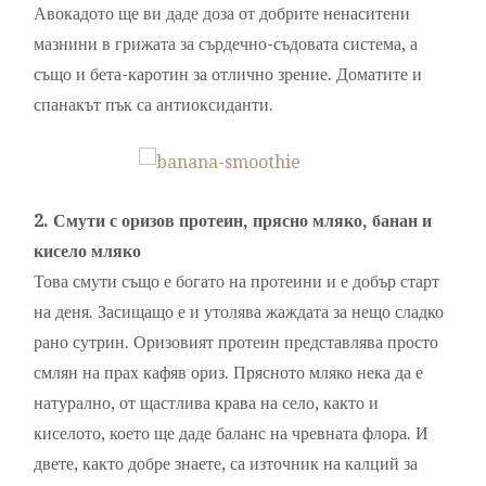
Авокадото ще ви даде доза от добрите ненаситени
мазнини в грижата за сърдечно-съдовата система, а
също и бета-каротин за отлично зрение. Доматите и
спанакът пък са антиоксиданти.
2. Смути с оризов протеин, прясно мляко, банан и
кисело мляко
Това смути също е богато на протеини и е добър старт
на деня. Засищащо е и утолява жаждата за нещо сладко
рано сутрин. Оризовият протеин представлява просто
смлян на прах кафяв ориз. Прясното мляко нека да е
натурално, от щастлива крава на село, както и
киселото, което ще даде баланс на чревната флора. И
двете, както добре знаете, са източник на калций за