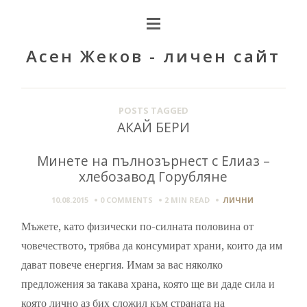
Асен Жеков - личен сайт
POSTS TAGGED
АКАЙ БЕРИ
Минете на пълнозърнест с Елиаз –
хлебозавод Горубляне
10.08.2015
0 COMMENTS
2 MIN
READ
ЛИЧНИ
Мъжете, като физически по-силната половина от
човечеството, трябва да консумират храни, които да им
дават повече енергия. Имам за вас няколко
предложения за такава храна, която ще ви даде сила и
която лично аз бих сложил към страната на