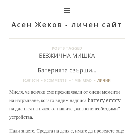
Асен Жеков - личен сайт
POSTS TAGGED
БЕЗЖИЧНА МИШКА
Батерията свърши…
10.08.2014
0 COMMENTS
1 MIN
READ
ЛИЧНИ
Мисля, че всички сме преживявали от онези моменти
на изтръпване, когато видим надписа battery empty
на дисплея на някое от нашите „жизненонеобходими”
устройства.
Нали знаете. Средата на деня е, имате да проведете още