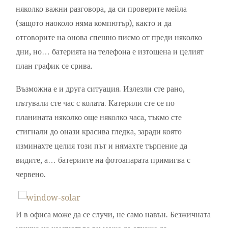
няколко важни разговора, да си проверите мейла
(защото наоколо няма компютър), както и да
отговорите на онова спешно писмо от преди няколко
дни, но… батерията на телефона е изтощена и целият
план график се срива.
Възможна е и друга ситуация. Излезли сте рано,
пътували сте час с колата. Катерили сте се по
планината няколко още няколко часа, тъкмо сте
стигнали до онази красива гледка, заради която
изминахте целия този път и нямахте търпение да
видите, а… батериите на фотоапарата примигва с
червено.
И в офиса може да се случи, не само навън. Безжичната