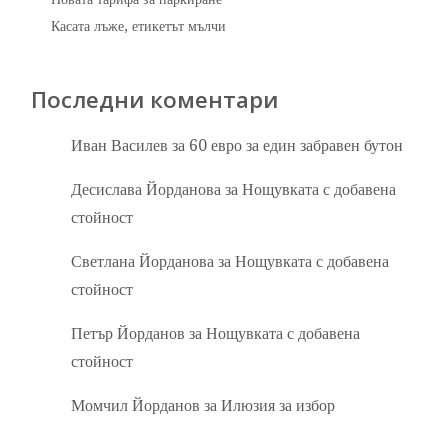
Касата лъже, етикетът мълчи
Последни коментари
Иван Василев
за
60 евро за един забравен бутон
Десислава Йорданова
за
Нощувката с добавена
стойност
Светлана Йорданова
за
Нощувката с добавена
стойност
Петър Йорданов
за
Нощувката с добавена
стойност
Момчил Йорданов
за
Илюзия за избор