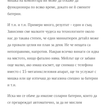
мишка на компютъра ви може да откаже да
функционира по всяко време, докато не й смените
батерии.
И т.н. и т.н. Примери много, резултат – един и същ.
Зависими сме малките чудеса на технологиите около
нас до такава степен, че един миниатюрен детайл може
да провали целия ни план за деня. Не че нещата са
непоправими, напротив. Накрая всичко винаги си идва
на мястото, нищо фатално няма. Мейлът ще се забави
още малко, ако имаш късмет, ще снимаш с телефона
вместо с 15-мегапикслеловия апарат, ще ти услужат с
мишка или ще изтичаш до магазина спешно за батерии
и т.н.
Иска ми се обаче да имахме соларни батерии, които да
се презареждат автоматично, за да не мислим